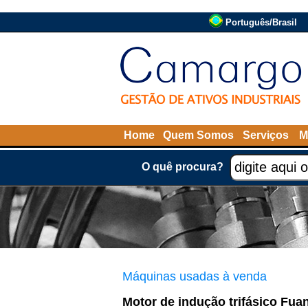
Português/Brasil
Home
Quem Somos
Serviços
M
O quê procura?
Máquinas usadas à venda
Motor de indução trifásico Fua