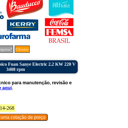
mpresa?
Clientes
ásico Fuan Sanye Electric 2.2 KW 220 V
3408 rpm
cnico para manutenção, revisão e
e aqui
.
14-268