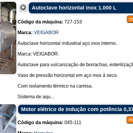
Autoclave horizontal inox 1.000 L
Código da máquina:
727-153
Marca:
VEIGABOR
Autoclave horizontal industrial aço inox interno.
Marca: VEIGABOR.
Autoclave para vulcanização de borrachas, esterilização
Vaso de pressão horizontal em aço inox á seco.
Com isolamento térmico na camisa.
Sistema de aqu...
Motor elétrico de indução com potência 0,3
Código da máquina:
045-111