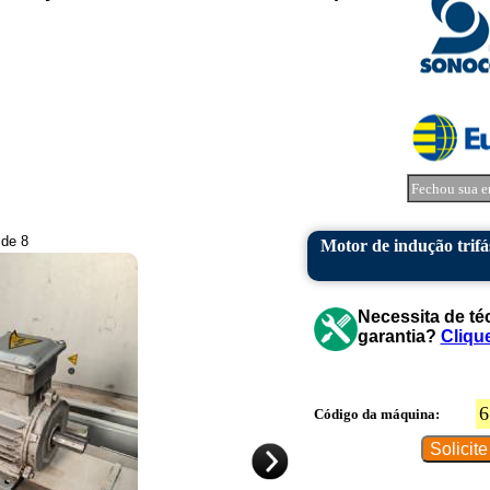
Fechou sua e
 de 8
Motor de indução trif
Necessita de té
garantia?
Cliqu
6
Código da máquina: