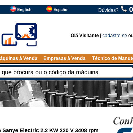
0
English
Español
Dúvidas?
Olá Visitante
[
cadastre-se
o
áquinas à Venda
Empresas à Venda
Técnico de Manu
n Sanye Electric 2.2 KW 220 V 3408 rpm