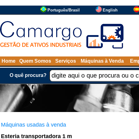
Português/Brasil
English
Home
Quem Somos
Serviços
Máquinas à Venda
Emp
O quê procura?
Máquinas usadas à venda
Esteria transportadora 1 m