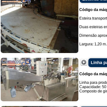
Código da máq
Esteira transpor
Duas esteiras e
Dimensão aprox
Largura: 1,20 m..
Linha p
Código da máq
Linha para prod
Capacidade: 50 
Composto de gira