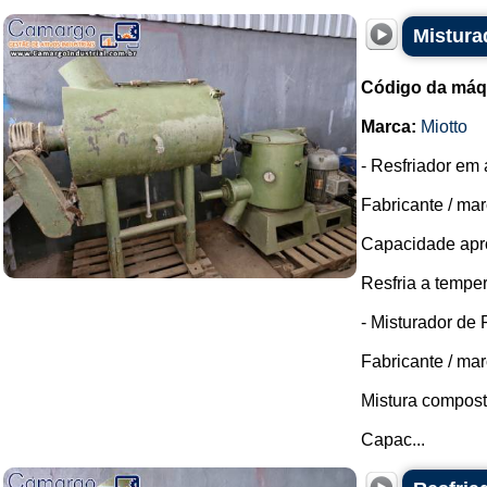
Mistura
Código da máq
Marca:
Miotto
- Resfriador em 
Fabricante / mar
Capacidade apro
Resfria a temper
- Misturador de
Fabricante / mar
Mistura composto
Capac...