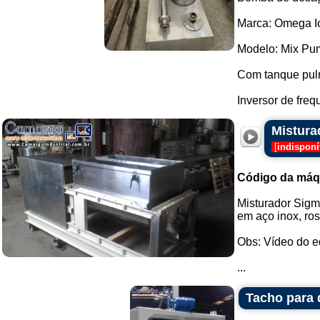
Marca: Omega I
Modelo: Mix Pu
Com tanque pul
Inversor de freq
Mistura
[
indisponí
Código da máq
Misturador Sigma
em aço inox, ros
Obs: Vídeo do 
...
Tacho para 