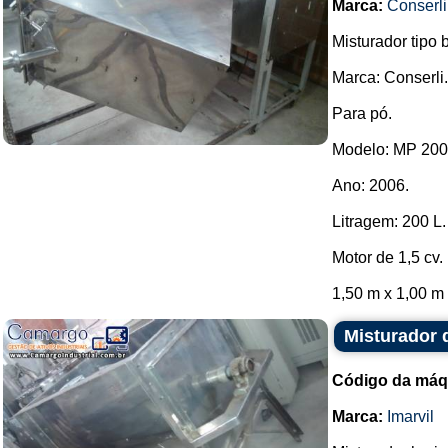
Marca:
Conserli
Misturador tipo 
Marca: Conserli.
Para pó.
Modelo: MP 200
Ano: 2006.
Litragem: 200 L.
Motor de 1,5 cv.
1,50 m x 1,00 m x
Misturador 
Código da máq
Marca:
Imarvil