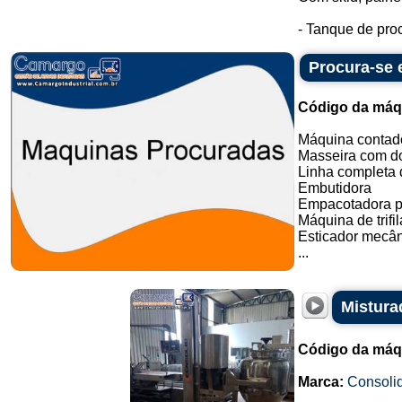
- Tanque de proc
Procura-se
Código da máq
Máquina contado
Masseira com do
Linha completa d
Embutidora
Empacotadora p
Máquina de trifil
Esticador mecân
...
Mistura
Código da máq
Marca:
Consoli