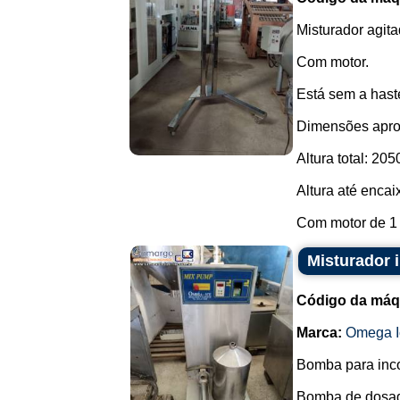
Misturador agit
Com motor.
Está sem a haste
Dimensões apro
Altura total: 205
Altura até encai
Com motor de 1 .
Misturador
Código da máq
Marca:
Omega I
Bomba para incor
Bomba de dosag