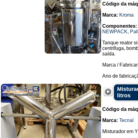
Código da máq
Marca:
Kroma
Componentes:
NEWPACK
,
Pal
Tanque reator s
centrífuga, bom
saída.
Marca / Fabrica
Ano de fabricaçã
Mistura
litros
Código da máq
Marca:
Tecnal
Misturador em Y