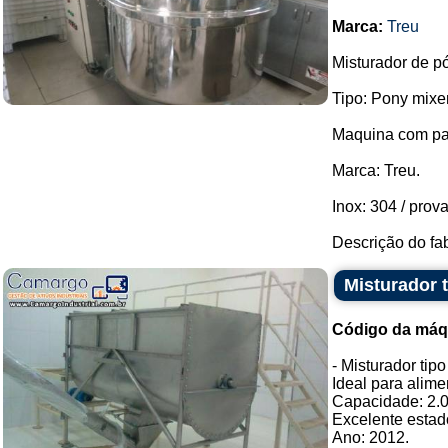
Marca:
Treu
Misturador de p
Tipo: Pony mixer
Maquina com pa
Marca: Treu.
Inox: 304 / prov
Descrição do fabr
Misturador 
Código da máq
- Misturador tip
Ideal para alim
Capacidade: 2.00
Excelente esta
Ano: 2012.