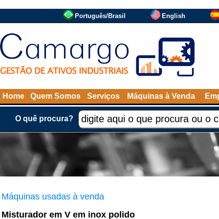
Português/Brasil
English
Home
Quem Somos
Serviços
Máquinas à Venda
Emp
O quê procura?
Máquinas usadas à venda
Misturador em V em inox polido