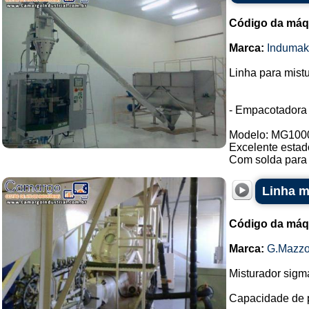
Código da máq
Marca:
Indumak
Linha para mist
- Empacotadora
Modelo: MG100
Excelente estad
Com solda para 
Linha m
Código da máq
Marca:
G.Mazzo
Misturador sigm
Capacidade de pr