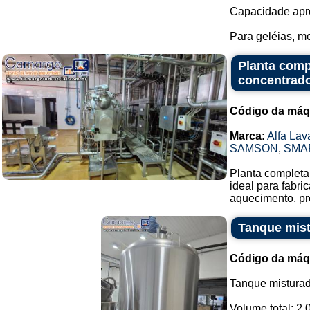
Capacidade aprox
Para geléias, mo
Planta comp
concentrado
Código da máq
Marca:
Alfa Lav
SAMSON
,
SMA
Planta completa 
ideal para fabr
aquecimento, pr
Tanque mist
Código da máq
Tanque misturad
Volume total: 2.