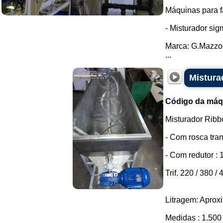
Máquinas para f
- Misturador si
Marca: G.Mazzo
...
Mistura
Código da máq
Misturador Ribb
- Com rosca tra
- Com redutor :
Trif. 220 / 380 / 
Litragem: Aprox
Medidas : 1.50