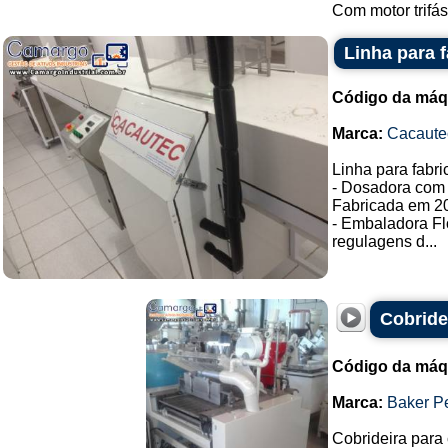
Com motor trifás
Linha para 
Código da máq
Marca:
Cacaute
Linha para fabr
- Dosadora com 
Fabricada em 2
- Embaladora F
regulagens d...
Cobride
Código da máq
Marca:
Baker P
Cobrideira para 