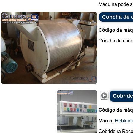
Máquina pode s.
Concha de 
Código da máq
Concha de choco
Cobride
Código da máq
Marca:
Hebleim
Cobrideira Reco