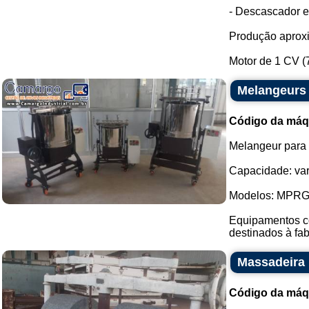
- Descascador 
Produção aproxi
Motor de 1 CV (7
Melangeurs 
Código da máq
Melangeur para 
Capacidade: vari
Modelos: MPR
Equipamentos co
destinados à fabr
Massadeira 
Código da máq