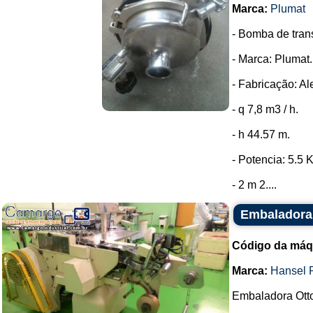
Marca:
Plumat
- Bomba de trans
- Marca: Plumat.
- Fabricação: A
- q 7,8 m3 / h.
- h 44.57 m.
- Potencia: 5.5 
- 2 m 2....
Embaladora 
Código da máq
Marca:
Hansel 
Embaladora Ott