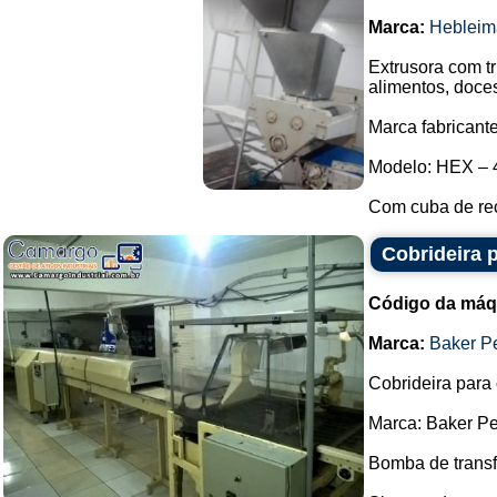
Marca:
Hebleim
Extrusora com t
alimentos, doce
Marca fabricante
Modelo: HEX – 
Com cuba de rec
Cobrideira 
Código da máq
Marca:
Baker P
Cobrideira para
Marca: Baker Pe
Bomba de transf