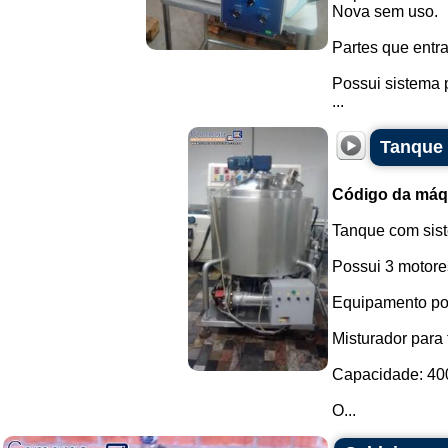
Nova sem uso.
Partes que entr
Possui sistema 
...
Tanque 
Código da máq
Tanque com sis
Possui 3 motore
Equipamento pos
Misturador para
Capacidade: 400 
O...