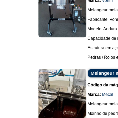
Marca:
Vonin
Melangeur melan
Fabricante: Voni
Modelo: Andura 
Capacidade de r
Estrutura em aç
Pedras / Rolos e
...
Melangeur m
Código da máq
Marca:
Mecal
Melangeur melan
Moinho de pedra