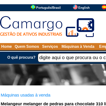
Português/Brasil
English
Home
Quem Somos
Serviços
Máquinas à Venda
Emp
O quê procura?
Máquinas usadas à venda
Melangeur melanger de pedras para chocolate 310 l