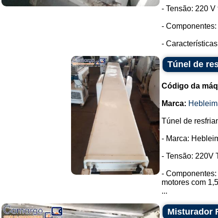
- Tensão: 220 V t
- Componentes: 
- Característica
Túnel de re
Código da máq
Marca:
Hebleim
Túnel de resfria
- Marca: Heblei
- Tensão: 220V T
- Componentes: 
motores com 1,
...
Misturador 