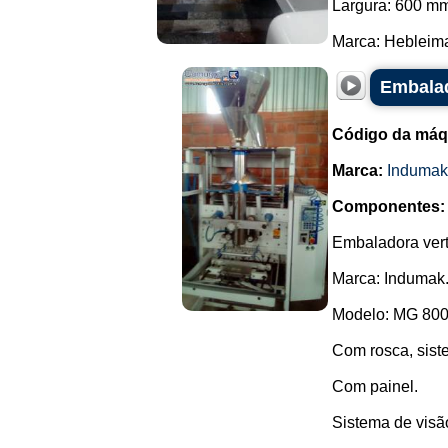
Largura: 600 m
Marca: Hebleimar
Embalad
Código da máq
Marca:
Indumak
Componentes:
Embaladora vert
Marca: Indumak
Modelo: MG 800
Com rosca, sist
Com painel.
Sistema de visão