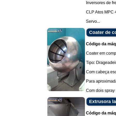
Inversores de 
CLP Atos MPC 
Servo...
Coater de c
Código da máq
Coater em comp
Tipo: Drageadei
Com cabeça esc
Para aproximad
Com dois spray d
Extrusora l
Código da máq