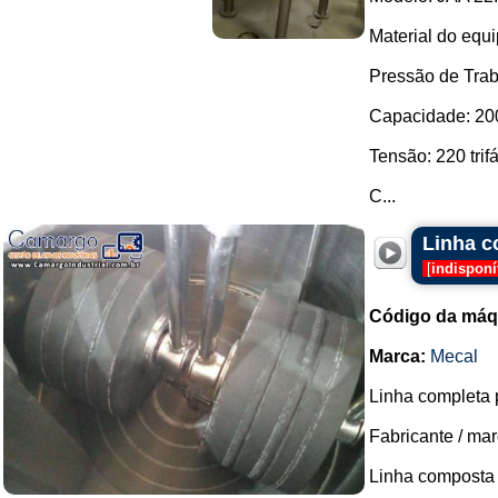
Material do equ
Pressão de Trab
Capacidade: 200 
Tensão: 220 trifá
C...
Linha c
[
indisponí
Código da máq
Marca:
Mecal
Linha completa p
Fabricante / mar
Linha composta 