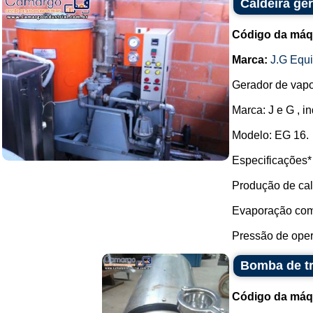
Caldeira ge
Código da máq
Marca:
J.G Equ
Gerador de vapo
Marca: J e G , 
Modelo: EG 16.
Especificações*
Produção de cal
Evaporação com 
Pressão de oper
Bomba de tr
Código da máq