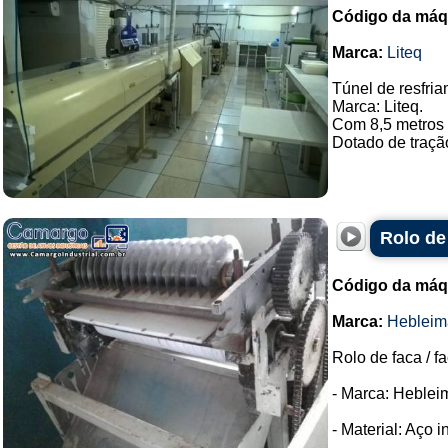
Código da máq
Marca:
Liteq
Túnel de resfria
Marca: Liteq.
Com 8,5 metros 
Dotado de traçã
Rolo de
Código da máq
Marca:
Hebleim
Rolo de faca / f
- Marca: Heblei
- Material: Aço i