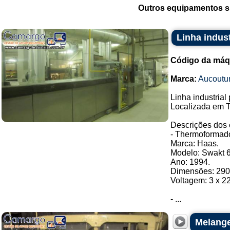
Outros equipamentos si
Linha indust
Código da máq
Marca:
Aucoutur
Linha industrial
Localizada em T
Descrições dos
- Thermoformado
Marca: Haas.
Modelo: Swakt 6
Ano: 1994.
Dimensões: 290
Voltagem: 3 x 2
- ...
Melange