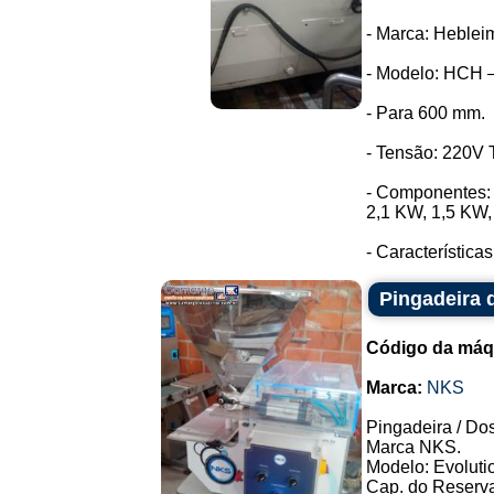
- Marca: Heblei
- Modelo: HCH –
- Para 600 mm.
- Tensão: 220V T
- Componentes: 
2,1 KW, 1,5 KW,
- Características
Pingadeira
Código da máq
Marca:
NKS
Pingadeira / Dos
Marca NKS.
Modelo: Evolutio
Cap. do Reservat