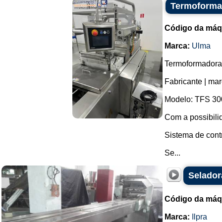
Termoforma
Código da máq
Marca:
Ulma
Termoformadora e
Fabricante | ma
Modelo: TFS 30
Com a possibili
Sistema de cont
Se...
Selador
Código da máq
Marca:
Ilpra