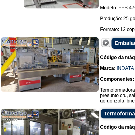
Modelo: FFS 47
Produção: 25 go
Formato: 12 copo
Embalad
Código da máq
Marca:
INDATA
Componentes:
Termoformadora 
presunto cru, s
gorgonzola, bri
Termoforma
Código da máq