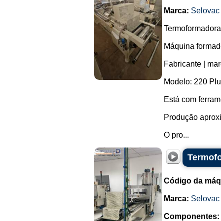
Marca:
Selovac
Termoformadora 
Máquina formado
Fabricante | mar
Modelo: 220 Plu
Está com ferram
Produção aproxi
O pro...
Termofo
Código da máq
Marca:
Selovac
Componentes: