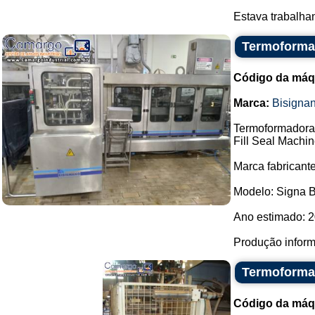
Estava trabalhand
Termoformad
Código da máq
Marca:
Bisigna
Termoformadora 
Fill Seal Machin
Marca fabricant
Modelo: Signa 
Ano estimado: 2
Produção informa
Termoforma
Código da máq