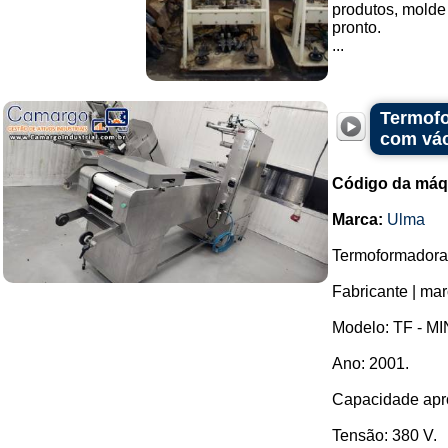
produtos, molde
pronto.
...
Termofo
com vá
Código da máq
Marca:
Ulma
Termoformadora
Fabricante | ma
Modelo: TF - MI
Ano: 2001.
Capacidade apro
Tensão: 380 V.