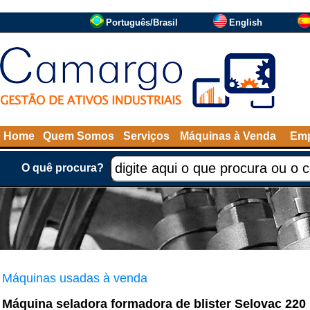
Português/Brasil
English
Home
Quem Somos
Serviços
Máquinas à Venda
Emp
O quê procura?
Máquinas usadas à venda
Máquina seladora formadora de blister Selovac 220