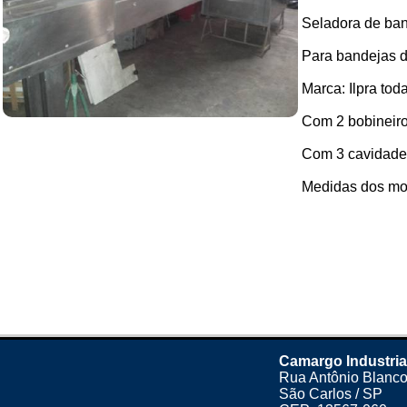
Seladora de ban
Para bandejas d
Marca: Ilpra tod
Com 2 bobineiro
Com 3 cavidades
Medidas dos mol
Camargo Industria
Rua Antônio Blanco
São Carlos / SP