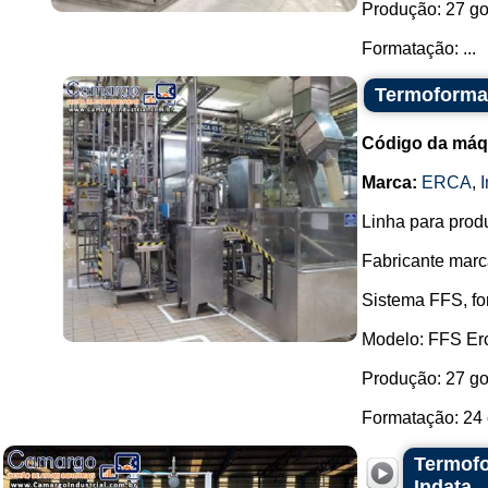
Produção: 27 go
Formatação: ...
Termoforma
Código da máq
Marca:
ERCA
,
Linha para prod
Fabricante marc
Sistema FFS, fo
Modelo: FFS Er
Produção: 27 go
Formatação: 24 
Termofo
Indata