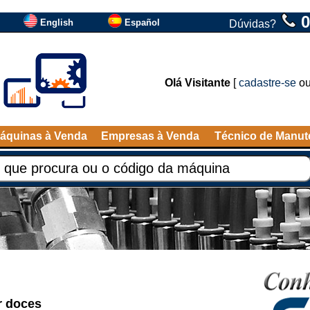
0
English
Español
Dúvidas?
Olá Visitante
[
cadastre-se
o
áquinas à Venda
Empresas à Venda
Técnico de Manu
r doces