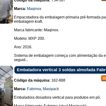
Código da máquina:
754-567
Marca:
Maqinox
Empacotadora da embalagem primaria pré-formada pa
embalagem kraft.
Marca fabricante: Maqinox.
Modelo: MXP 200.
Ano: 2016.
Sistema de embalagem começa com alimentação da emb
seguid...
Embaladora vertical 3 soldas almofada Fabri
Código da máquina:
162-888
Marca:
Fabrima
,
Masipack
Embaladora dosadora vertical para produtos em pó.
Marca fabricante: Fabrima (atual Masipack).