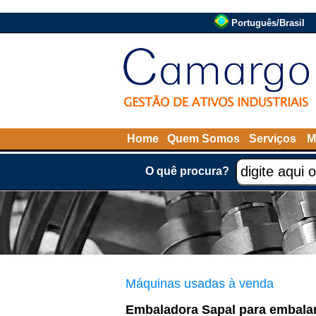
Português/Brasil
Home
Quem Somos
Serviços
M
O quê procura?
Máquinas usadas à venda
Embaladora Sapal para embala