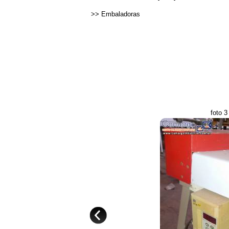
>>
Embaladoras
foto 3