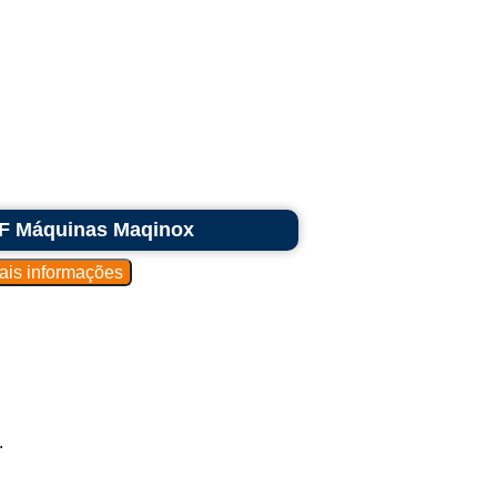
F Máquinas Maqinox
.