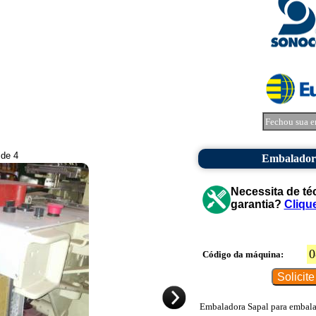
Fechou sua e
 de 4
Embaladora
Necessita de té
garantia?
Cliqu
0
Código da máquina:
Embaladora Sapal para embalar