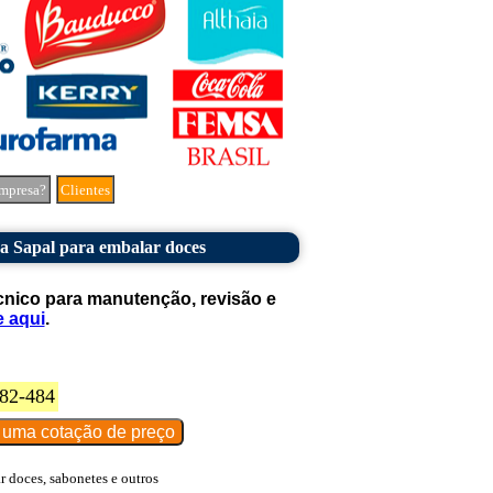
mpresa?
Clientes
 Sapal para embalar doces
cnico para manutenção, revisão e
e aqui
.
82-484
 doces, sabonetes e outros