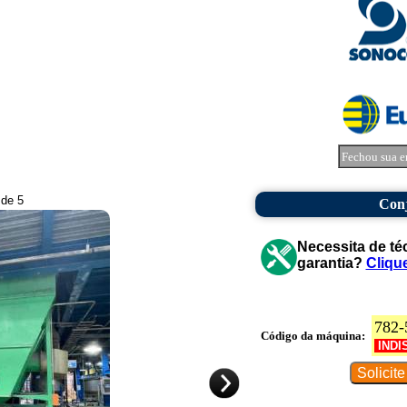
Fechou sua e
 de 5
Conj
Necessita de té
garantia?
Cliqu
782-
Código da máquina:
INDI