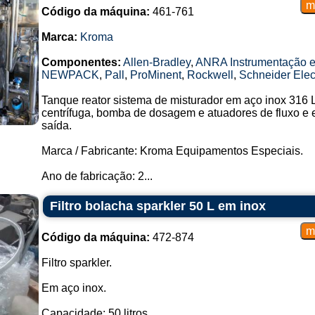
Código da máquina:
461-761
Marca:
Kroma
Componentes:
Allen-Bradley
,
ANRA Instrumentação e
NEWPACK
,
Pall
,
ProMinent
,
Rockwell
,
Schneider Elect
Tanque reator sistema de misturador em aço inox 316
centrífuga, bomba de dosagem e atuadores de fluxo e e
saída.
Marca / Fabricante: Kroma Equipamentos Especiais.
Ano de fabricação: 2...
Filtro bolacha sparkler 50 L em inox
Código da máquina:
472-874
Filtro sparkler.
Em aço inox.
Capacidade: 50 litros.