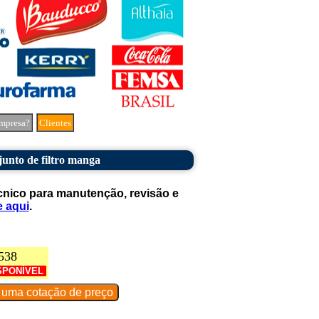
mpresa?
Clientes
unto de filtro manga
cnico para manutenção, revisão e
e aqui
.
538
SPONÍVEL