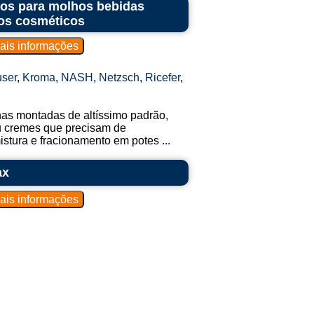
ntos para molhos bebidas
os cosméticos
ser
,
Kroma
,
NASH
,
Netzsch
,
Ricefer
,
nhas montadas de altíssimo padrão,
ou cremes que precisam de
tura e fracionamento em potes ...
ax