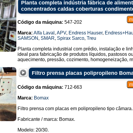
Planta completa indústria fábrica de alime
concentrados caldas coberturas condiment
Código da máquina:
547-202
Marca:
Alfa Laval
,
APV
,
Endress Hauser
,
Endress+Hau
SAMSON
,
SMAR
,
Spirax Sarco
,
Treu
Planta completa industrial com prédio, instalação e li
ideal para fabricação de produtos líquidos, pastosos 
aquecimento, pressão, cozimento, homogeneização, mis
Filtro prensa placas polipropileno Bom
Código da máquina:
712-663
Marca:
Bomax
Filtro prensa com placas em polipropileno tipo câmara.
Fabricante / marca: Bomax.
Modelo: 20/30.