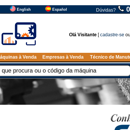
0
English
Español
Dúvidas?
Olá Visitante
[
cadastre-se
o
áquinas à Venda
Empresas à Venda
Técnico de Manu