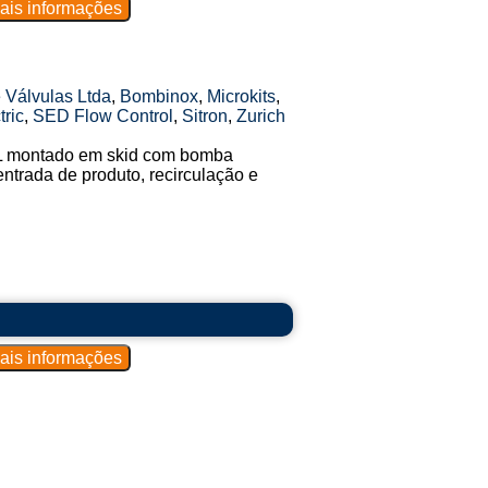
 Válvulas Ltda
,
Bombinox
,
Microkits
,
ric
,
SED Flow Control
,
Sitron
,
Zurich
 L montado em skid com bomba
ntrada de produto, recirculação e