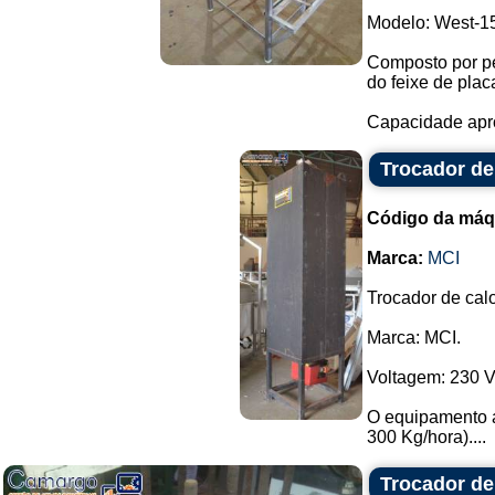
Modelo: West-1
Composto por pe
do feixe de plac
Capacidade aprox
Trocador de 
Código da máq
Marca:
MCI
Trocador de calo
Marca: MCI.
Voltagem: 230 V
O equipamento at
300 Kg/hora)....
Trocador de