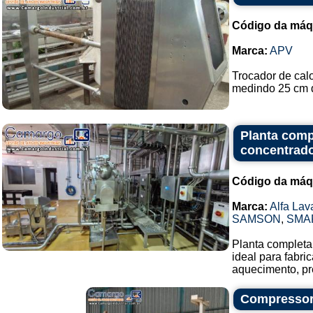
Código da máq
Marca:
APV
Trocador de cal
medindo 25 cm d
Planta comp
concentrado
Código da máq
Marca:
Alfa Lav
SAMSON
,
SMA
Planta completa 
ideal para fabr
aquecimento, pr
Compressor