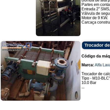
Bomba de alta pr
Partes em conta
Entrada 2” SMS,
Válvula de segu
Motor de 9 KW.
Carcaça construí
Trocador de 
Código da máq
Marca:
Alfa Lav
Trocador de calo
Tipo - M10-BL
10.0 Bar
...