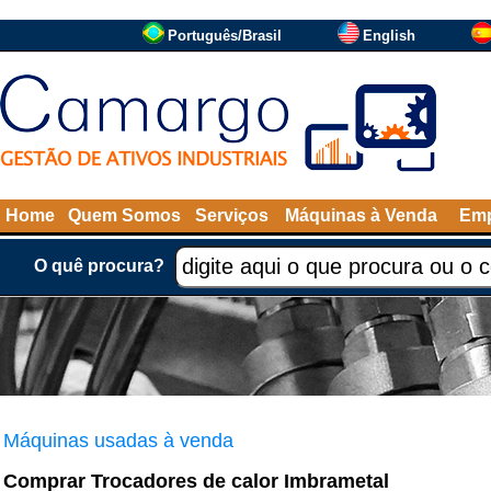
Português/Brasil
English
Home
Quem Somos
Serviços
Máquinas à Venda
Emp
O quê procura?
Máquinas usadas à venda
Comprar Trocadores de calor Imbrametal