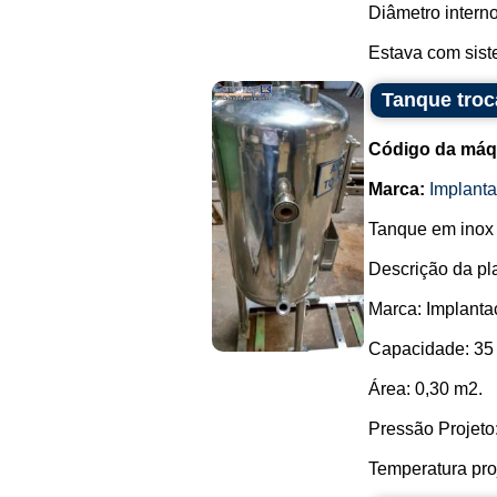
Diâmetro intern
Estava com sist
Tanque troc
Código da máq
Marca:
Implant
Tanque em inox 
Descrição da pl
Marca: Implant
Capacidade: 35 l
Área: 0,30 m2.
Pressão Projeto:
Temperatura proj