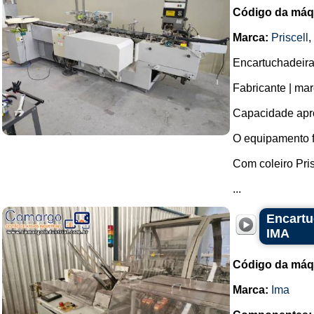
Código da máq
Marca:
Priscell
,
Encartuchadeira 
Fabricante | mar
Capacidade apro
O equipamento f
Com coleiro Pris
...
Encartu
IMA
Código da máq
Marca:
Ima