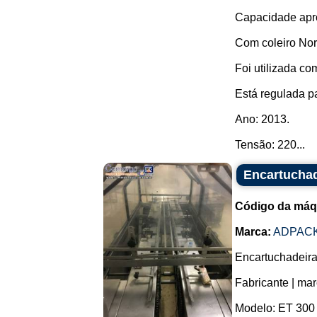
Capacidade apro
Com coleiro No
Foi utilizada c
Está regulada p
Ano: 2013.
Tensão: 220...
Encartuchad
Código da máq
Marca:
ADPAC
Encartuchadeira 
Fabricante | m
Modelo: ET 300