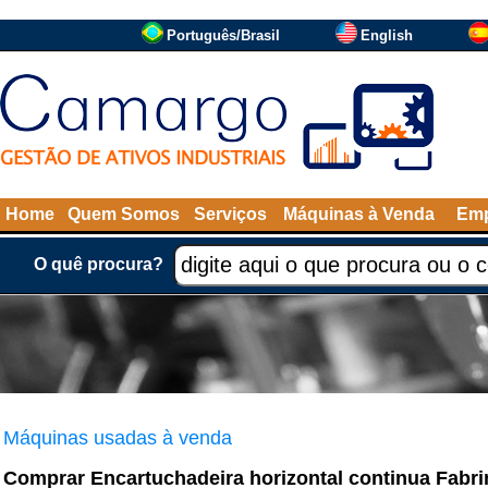
Português/Brasil
English
Home
Quem Somos
Serviços
Máquinas à Venda
Emp
O quê procura?
Máquinas usadas à venda
Comprar Encartuchadeira horizontal continua Fabr