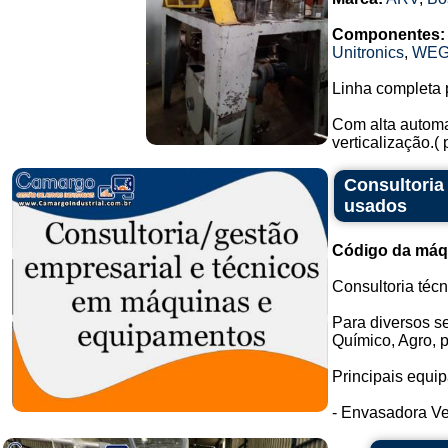
Componentes:
Unitronics
,
WE
Linha completa 
Com alta automa
verticalização.(
Consultoria
usados
Código da máq
Consultoria téc
Para diversos s
Químico, Agro, p
Principais equi
- Envasadora Ver