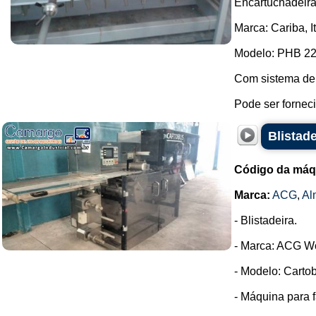
Encartuchadeira
Marca: Cariba, I
Modelo: PHB 22
Com sistema de
Pode ser fornec
Blistad
Código da máq
Marca:
ACG
,
Al
- Blistadeira.
- Marca: ACG W
- Modelo: Cartob
- Máquina para f