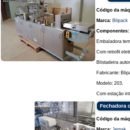
Código da máq
Marca:
Blipack
Componentes:
Embaladora term
Com retrofit el
Blistadeira aut
Fabricante: Blip
Modelo: 203.
Com estação int
Fechadora c
Código da máq
Marca:
Jemak