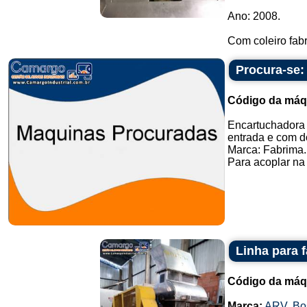
Ano: 2008.
Com coleiro fabr
Procura-se:
Código da máq
Encartuchadora 
entrada e com d
Marca: Fabrima.
Para acoplar na
Linha para 
Código da máq
Marca:
ARV
,
Bo