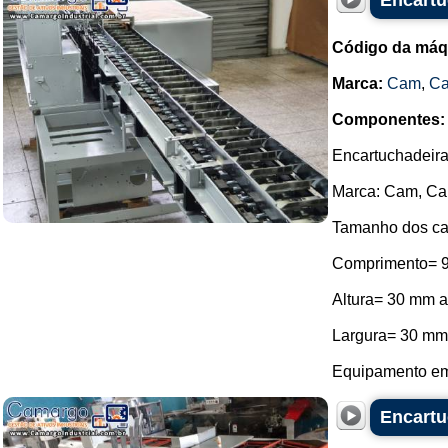
Encartu
Código da máq
Marca:
Cam
,
C
Componentes:
Encartuchadeira h
Marca: Cam, C
Tamanho dos ca
Comprimento= 9
Altura= 30 mm a
Largura= 30 mm
Equipamento em 
Encartu