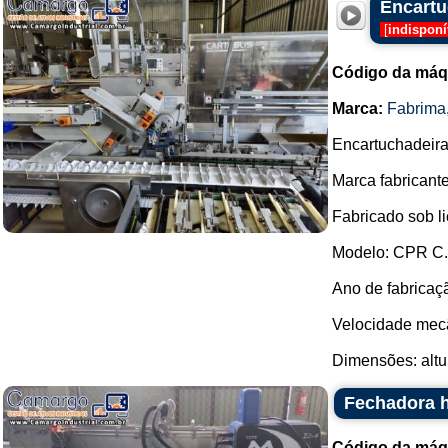
Encartu
[
indisponí
Código da máq
Marca:
Fabrima
Encartuchadeira 
Marca fabricant
Fabricado sob 
Modelo: CPR C.
Ano de fabricaç
Velocidade mecâ
Dimensões: altur
Fechadora h
Código da máq