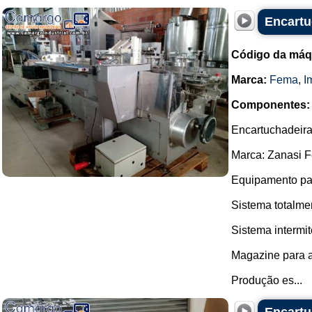
Encartu
Código da máq
Marca:
Fema
,
I
Componentes:
Encartuchadeira
Marca: Zanasi 
Equipamento par
Sistema totalme
Sistema intermi
Magazine para a
Produção es...