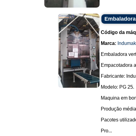
Embaladora
Código da máq
Marca:
Indumak
Embaladora verti
Empacotadora a
Fabricante: Ind
Modelo: PG 25.
Maquina em bom
Produção média 
Pacotes utilizado
Pro...