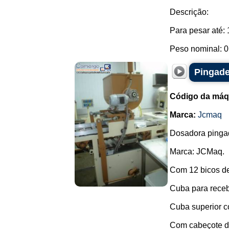
Descrição:
Para pesar até: 
Peso nominal: 0,
Pingade
Código da máq
Marca:
Jcmaq
Dosadora pingad
Marca: JCMaq.
Com 12 bicos d
Cuba para receb
Cuba superior c
Com cabeçote de