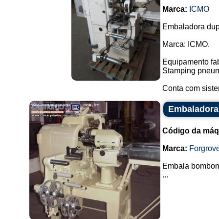
Marca:
ICMO
Embaladora dup
Marca: ICMO.
Equipamento fab
Stamping pneumá
Conta com siste
Embaladora
Código da máq
Marca:
Forgrov
Embala bombons
...