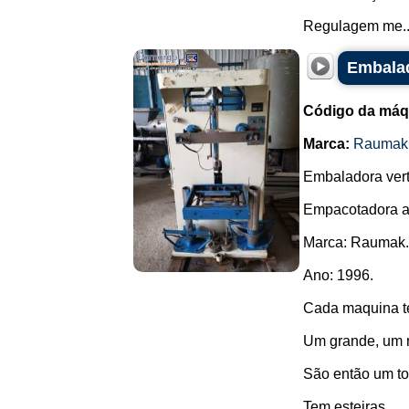
Regulagem me..
Embalad
Código da máq
Marca:
Raumak
Embaladora verti
Empacotadora a
Marca: Raumak.
Ano: 1996.
Cada maquina te
Um grande, um 
São então um to
Tem esteiras....