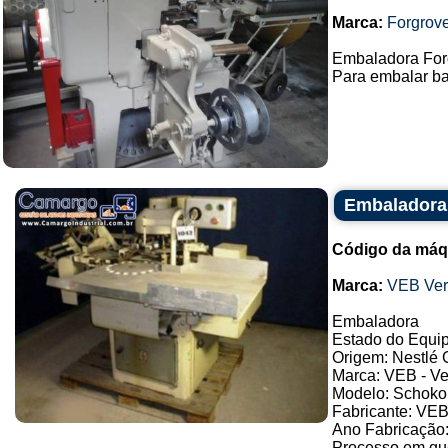
Marca:
Forgrov
Embaladora For
Para embalar ba
Embaladora 
Código da máq
Marca:
VEB Ver
Embaladora
Estado do Equip
Origem: Nestlé
Marca: VEB - V
Modelo: Schok
Fabricante: VE
Ano Fabricação
Processo em que 