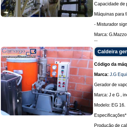
Capacidade de pr
Máquinas para f
- Misturador si
Marca: G.Mazzo
...
Caldeira ge
Código da máq
Marca:
J.G Equ
Gerador de vapo
Marca: J e G , 
Modelo: EG 16.
Especificações*
Produção de cal