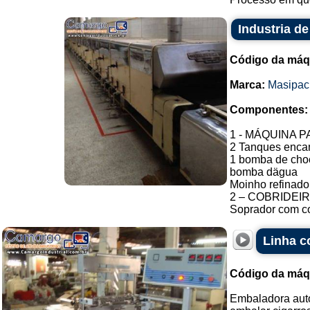
Industria d
Código da máq
Marca:
Masipac
Componentes:
1 - MÁQUINA
2 Tanques encam
1 bomba de cho
bomba dägua
Moinho refinador
2 – COBRIDEIRA
Soprador com co
Linha c
Código da máq
Embaladora auto