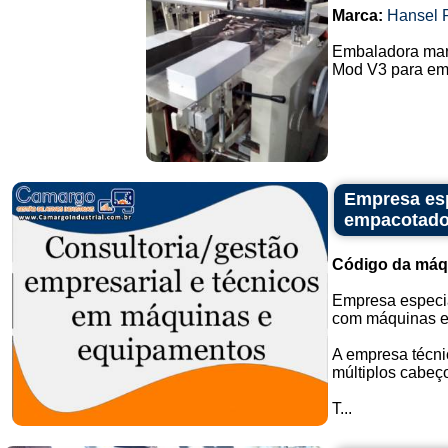
Marca:
Hansel 
Embaladora mar
Mod V3 para emb
Empresa es
empacotado
Código da máq
Empresa especia
com máquinas e
A empresa técni
múltiplos cabeç
T...