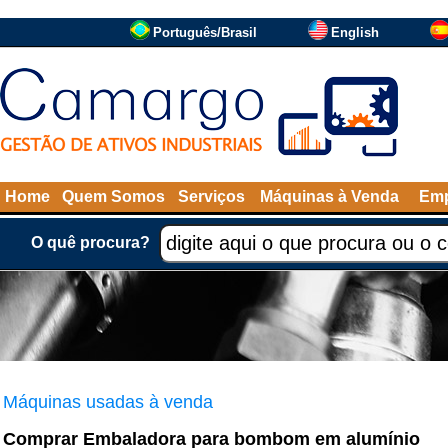
Português/Brasil
English
Home
Quem Somos
Serviços
Máquinas à Venda
Emp
O quê procura?
Máquinas usadas à venda
Comprar Embaladora para bombom em alumínio