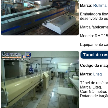
Marca:
Rullima
Embaladora flow
desenvolvido es
Marca fabricante
Modelo: RHF 15
Equipamento com
Túnel de re
Código da máq
Marca:
Liteq
Túnel de resfria
Marca: Liteq.
Com 8,5 metros 
Dotado de traçã