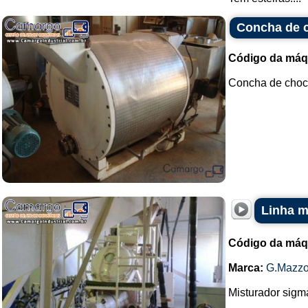
Concha de 
Código da máq
Concha de choco
Linha m
Código da máq
Marca:
G.Mazzo
Misturador sigm