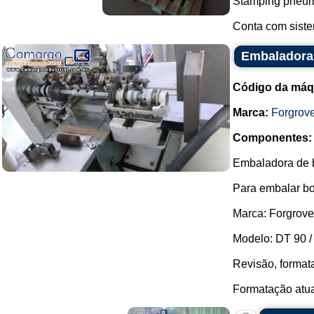
Stamping pneumá
Conta com siste
Embaladora 
Código da máq
Marca:
Forgrov
Componentes:
Embaladora de
Para embalar bo
Marca: Forgrove
Modelo: DT 90 /
Revisão, formata
Formatação atual