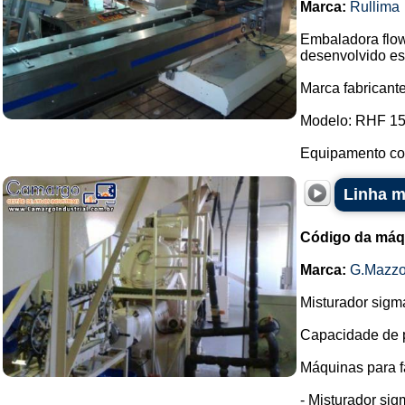
Marca:
Rullima
Embaladora flow
desenvolvido es
Marca fabricante
Modelo: RHF 15
Equipamento com
Linha m
Código da máq
Marca:
G.Mazzo
Misturador sigm
Capacidade de pr
Máquinas para f
- Misturador si