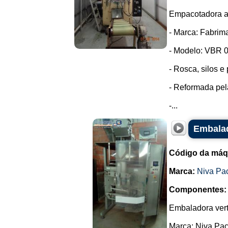
Empacotadora a
- Marca: Fabrim
- Modelo: VBR 0
- Rosca, silos e
- Reformada pe
-...
Embalad
Código da máq
Marca:
Niva Pa
Componentes:
Embaladora vert
Marca: Niva Pac