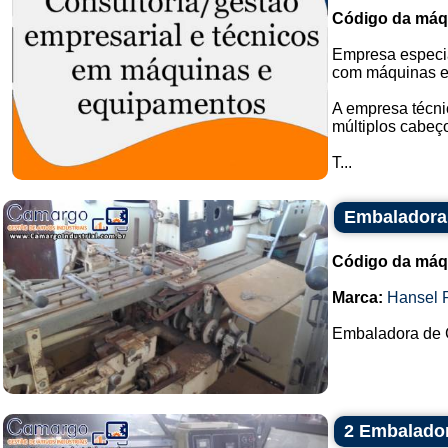
Código da máq
Empresa especia
com máquinas e
A empresa técni
múltiplos cabeç
T...
Embaladora
Código da máq
Marca:
Hansel 
Embaladora de C
2 Embalado