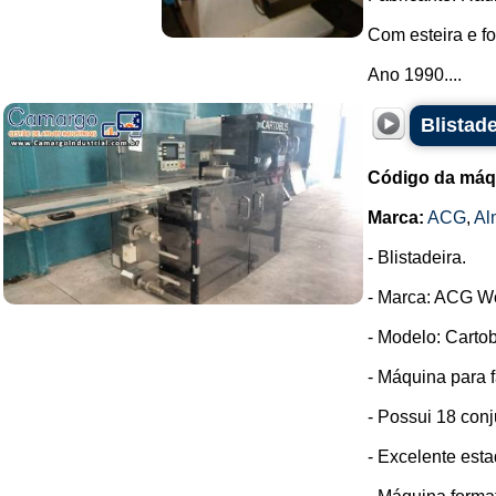
Com esteira e f
Ano 1990....
Blistad
Código da máq
Marca:
ACG
,
Al
- Blistadeira.
- Marca: ACG W
- Modelo: Cartob
- Máquina para f
- Possui 18 conj
- Excelente est