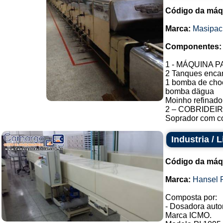
Código da máq
Marca:
Masipac
Componentes:
1 - MÁQUINA
2 Tanques encam
1 bomba de cho
bomba dägua
Moinho refinador
2 – COBRIDEIRA
Soprador com co
Industria / 
Código da máq
Marca:
Hansel 
Composta por:
- Dosadora aut
Marca ICMO.