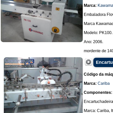
Marca:
Kawama
Embaladora Flo
Marca Kawamac
Modelo: PK100.
Ano: 2006.
mordente de 140
Encartu
Código da máq
Marca:
Cariba
Componentes:
Encartuchadeira
Marca: Cariba, I