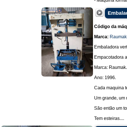
- Máquina format
Embalad
Código da máq
Marca:
Raumak
Embaladora verti
Empacotadora a
Marca: Raumak.
Ano: 1996.
Cada maquina te
Um grande, um 
São então um to
Tem esteiras....