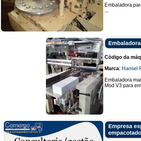
Embaladora par
...
Embaladora
Código da máq
Marca:
Hansel 
Embaladora mar
Mod V3 para emb
Empresa es
empacotado