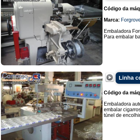
Código da máq
Marca:
Forgrov
Embaladora For
Para embalar ba
Linha c
Código da máq
Embaladora auto
embalar cigarros
túnel de encolhi