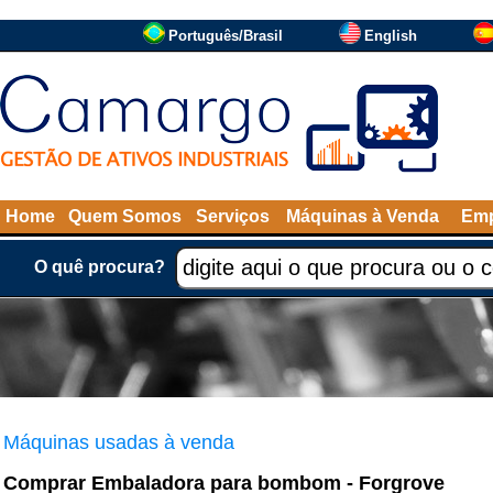
Português/Brasil
English
Home
Quem Somos
Serviços
Máquinas à Venda
Emp
O quê procura?
Máquinas usadas à venda
Comprar Embaladora para bombom - Forgrove