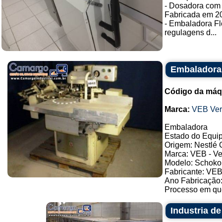
- Dosadora com 
Fabricada em 2
- Embaladora F
regulagens d...
Embaladora 
Código da máq
Marca:
VEB Ver
Embaladora
Estado do Equip
Origem: Nestlé
Marca: VEB - V
Modelo: Schok
Fabricante: VE
Ano Fabricação
Processo em que 
Industria d