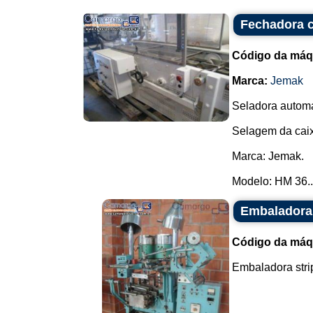
Fechadora c
Código da máq
Marca:
Jemak
Seladora automá
Selagem da caix
Marca: Jemak.
Modelo: HM 36..
Embaladora 
Código da máq
Embaladora strip