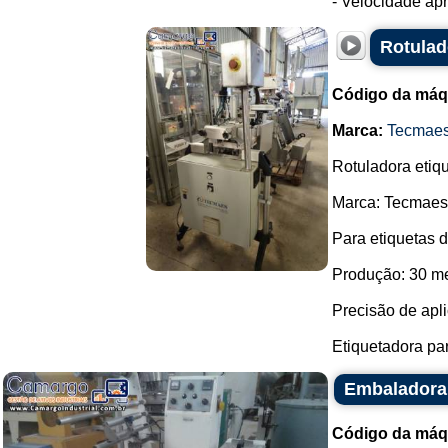
- Velocidade apr
Rotulad
Código da máq
Marca:
Tecmae
Rotuladora etiq
Marca: Tecmaes
Para etiquetas 
Produção: 30 me
Precisão de apl
Etiquetadora pa
Embaladora
Código da máq