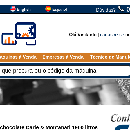
0
English
Español
Dúvidas?
Olá Visitante
[
cadastre-se
o
áquinas à Venda
Empresas à Venda
Técnico de Manu
hocolate Carle & Montanari 1900 litros