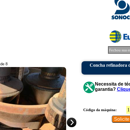
Fechou sua e
 de 8
Concha refinadora d
Necessita de té
garantia?
Cliqu
1
Código da máquina: