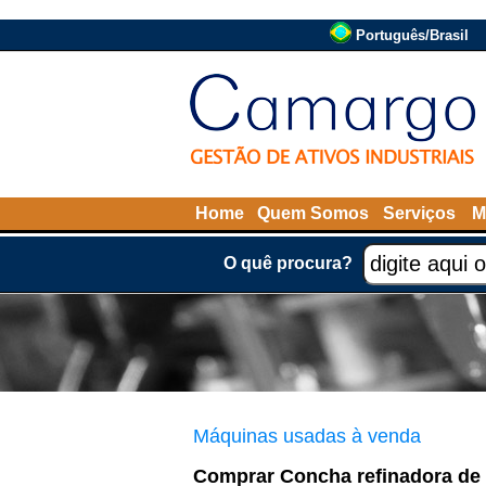
Português/Brasil
Home
Quem Somos
Serviços
M
O quê procura?
Máquinas usadas à venda
Comprar Concha refinadora de c