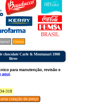
mpresa?
Clientes
e chocolate Carle & Montanari 1900
litros
cnico para manutenção, revisão e
e aqui
.
34-318