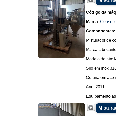
Mistura
Código da máq
Marca:
Consoli
Componentes:
Misturador de co
Marca fabricante
Modelo do bin:
Silo em inox 316
Coluna em aço i
Ano: 2011.
Equipamento adq
Mistura