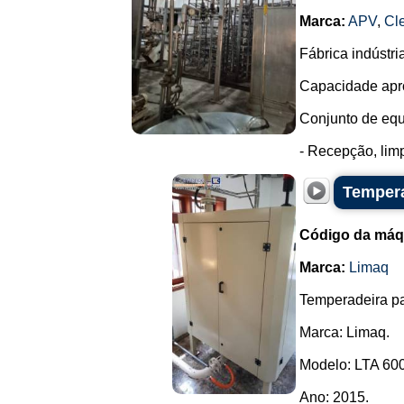
Marca:
APV
,
Cl
Fábrica indústri
Capacidade aprox
Conjunto de equ
- Recepção, limp
Tempera
Código da máq
Marca:
Limaq
Temperadeira pa
Marca: Limaq.
Modelo: LTA 600
Ano: 2015.