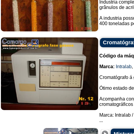
Industria comple
grânulos de acril
A industria pos
400 toneladas po
Cromatógraf
Código da máq
Marca:
Intralab
,
Cromatógrafo á 
Ótimo estado de
Acompanha conju
cromatográficos
Marca: Intralab /
...