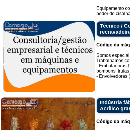
Equipamento com
poder de cisalha
Técnico / C
recravadeir
Código da máq
Somos especial
Trabalhamos co
- Embaladoras D
bombons, trufas
- Envolvedoras 
Indústria f
Acrílico gr
Código da máq