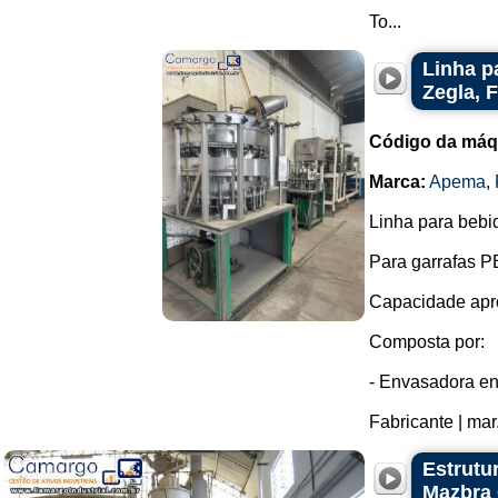
To...
Linha p
Zegla, 
Código da máq
Marca:
Apema
,
Linha para bebi
Para garrafas PE
Capacidade apro
Composta por:
- Envasadora en
Fabricante | mar.
Estrutu
Mazbra