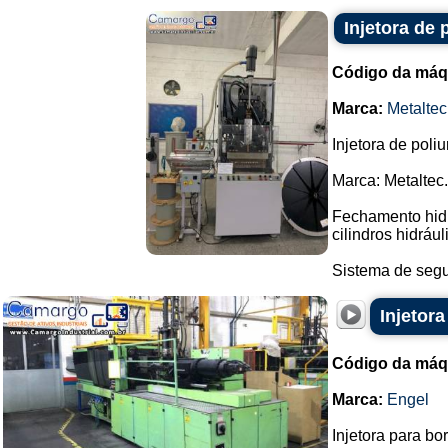
Injetora de 
Código da máq
Marca:
Metaltec
Injetora de poli
Marca: Metaltec.
Fechamento hidrá
cilindros hidrául
Sistema de segu
Injetor
Código da máq
Marca:
Engel
Injetora para bo