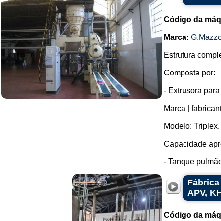
Código da máq
Marca:
G.Mazzo
Estrutura comple
Composta por:
- Extrusora para
Marca | fabrican
Modelo: Triplex.
Capacidade apro
- Tanque pulmão
Fábrica
APV, KH
Código da máq