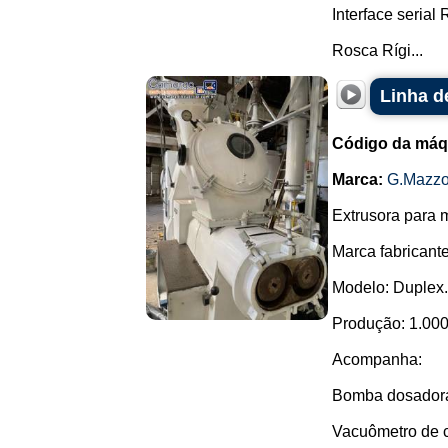
Interface serial
Rosca Rígi...
Linha d
Código da máq
Marca:
G.Mazzo
Extrusora para 
Marca fabricant
Modelo: Duplex.
Produção: 1.000
Acompanha:
Bomba dosadora
Vacuômetro de c