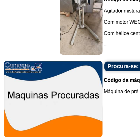
Agitador mistura
Com motor WEG 
Com hélice centr
...
Procura-se:
Código da máq
Máquina de pré 