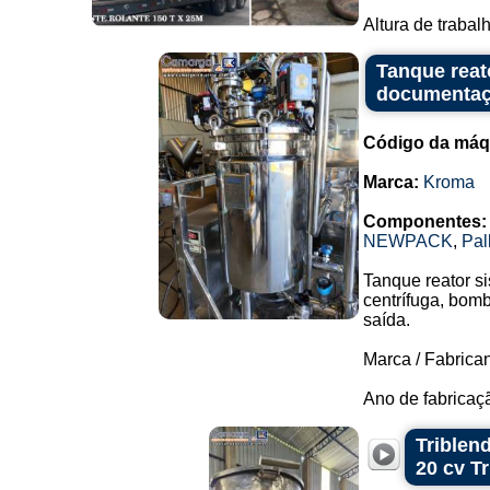
Altura de trabalh
Tanque reat
documentaç
Código da máq
Marca:
Kroma
Componentes:
NEWPACK
,
Pal
Tanque reator s
centrífuga, bom
saída.
Marca / Fabrica
Ano de fabricaçã
Triblen
20 cv Tr