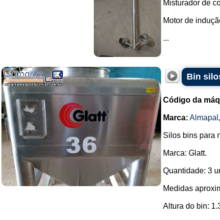
Misturador de c
Motor de induçã
...
Bin silo
Código da máq
Marca:
Almapal
Silos bins para 
Marca: Glatt.
Quantidade: 3 u
Medidas aproxi
Altura do bin: 