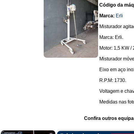
Código da máq
Marca:
Erli
Misturador agita
Marca: Erli.
Motor: 1,5 KW / 
Misturador móve
Eixo em aço ino
R.P.M: 1730.
Voltagem e chav
Medidas nas foto
Confira outros equip