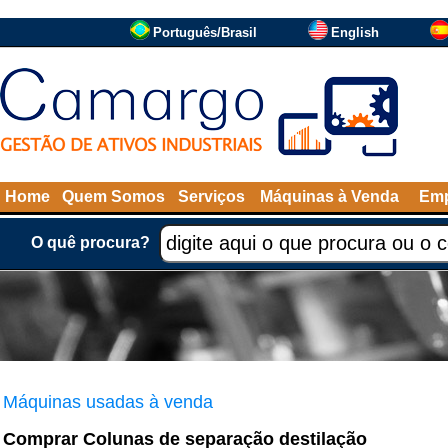
Português/Brasil
English
Home
Quem Somos
Serviços
Máquinas à Venda
Emp
O quê procura?
Máquinas usadas à venda
Comprar Colunas de separação destilação