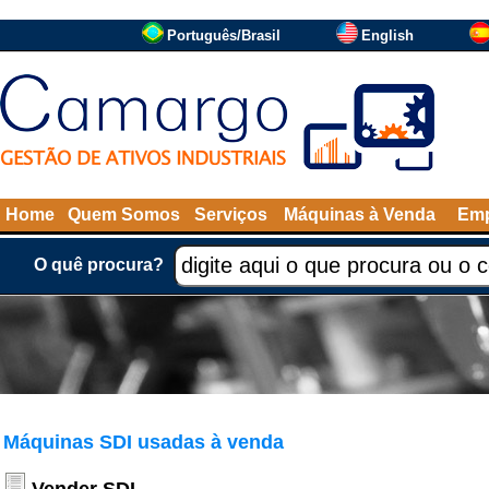
Português/Brasil
English
Home
Quem Somos
Serviços
Máquinas à Venda
Emp
O quê procura?
Máquinas SDI usadas à venda