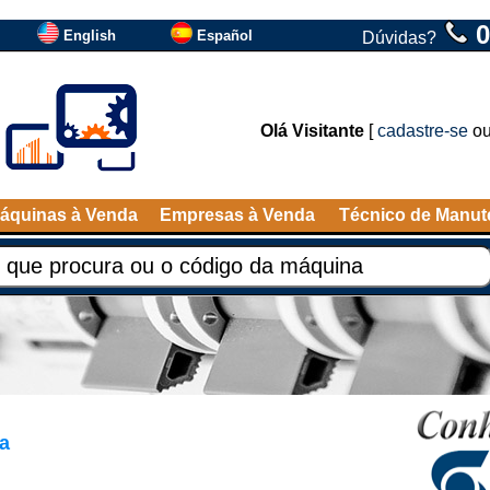
0
English
Español
Dúvidas?
Olá Visitante
[
cadastre-se
o
áquinas à Venda
Empresas à Venda
Técnico de Manu
a