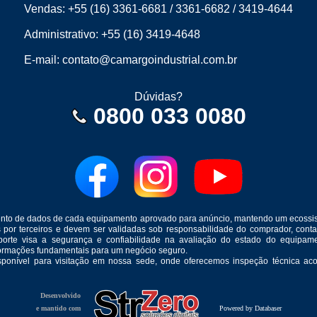
Vendas:
+55 (16) 3361-6681
/
3361-6682
/
3419-4644
Administrativo:
+55 (16) 3419-4648
E-mail:
contato@camargoindustrial.com.br
Dúvidas?
0800 033 0080
mento de dados de cada equipamento aprovado para anúncio, mantendo um ecossis
s por terceiros e devem ser validadas sob responsabilidade do comprador, co
suporte visa a segurança e confiabilidade na avaliação do estado do equip
formações fundamentais para um negócio seguro.
isponível para visitação em nossa sede, onde oferecemos inspeção técnica aco
Desenvolvido
e mantido com
Powered by Databaser