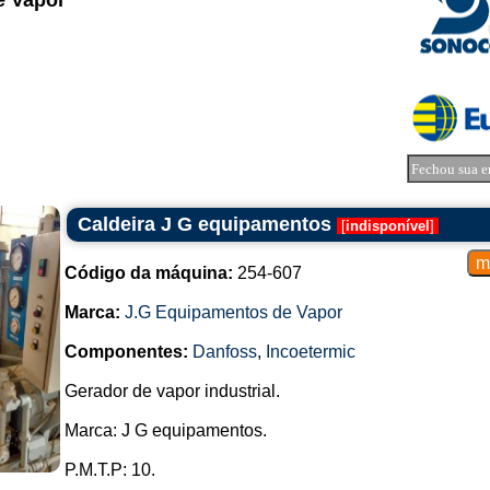
e Vapor
Fechou sua e
Caldeira J G equipamentos
[
indisponível
]
Código da máquina:
254-607
Marca:
J.G Equipamentos de Vapor
Componentes:
Danfoss
,
Incoetermic
Gerador de vapor industrial.
Marca: J G equipamentos.
P.M.T.P: 10.