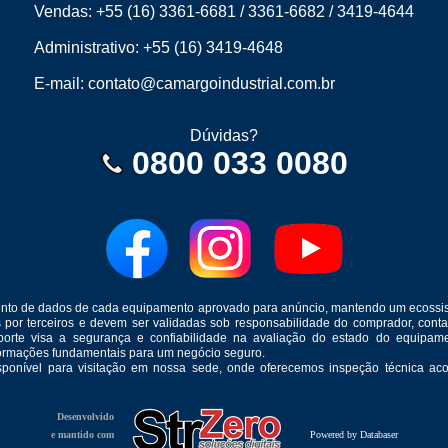
Vendas:
+55 (16) 3361-6681
/
3361-6682
/
3419-4644
Administrativo:
+55 (16) 3419-4648
E-mail:
contato@camargoindustrial.com.br
Dúvidas?
0800 033 0080
mento de dados de cada equipamento aprovado para anúncio, mantendo um ecossis
s por terceiros e devem ser validadas sob responsabilidade do comprador, co
suporte visa a segurança e confiabilidade na avaliação do estado do equip
formações fundamentais para um negócio seguro.
isponível para visitação em nossa sede, onde oferecemos inspeção técnica aco
Desenvolvido
e mantido com
Powered by Databaser