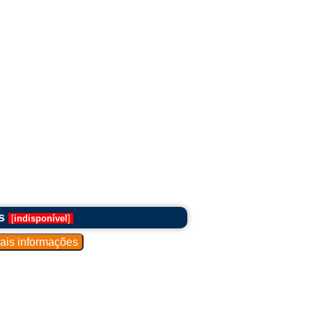
s
[
indisponível
]