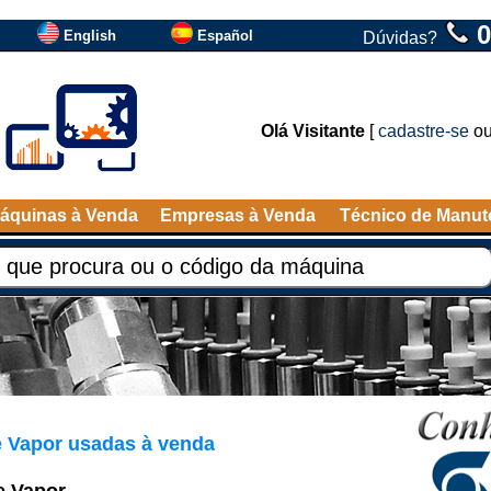
0
English
Español
Dúvidas?
Olá Visitante
[
cadastre-se
o
áquinas à Venda
Empresas à Venda
Técnico de Manu
 Vapor usadas à venda