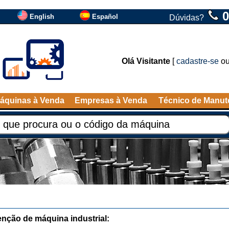
0
English
Español
Dúvidas?
Olá Visitante
[
cadastre-se
o
áquinas à Venda
Empresas à Venda
Técnico de Manu
nção de máquina industrial: