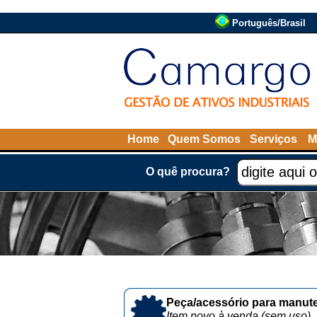
Português/Brasil
Home
Quem Somos
Serviços
M
O quê procura?
Peça/acessório para manute
Item novo à venda (sem uso)