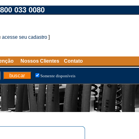
800 033 0080
u
acesse seu cadastro
]
tenção
Nossos Clientes
Contato
Somente disponíveis