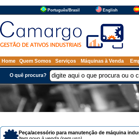
Português/Brasil
English
Home
Quem Somos
Serviços
Máquinas à Venda
Emp
O quê procura?
Peça/acessório para manutenção de máquina indust
Item novo à venda (sem uso)