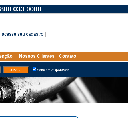
800 033 0080
u
acesse seu cadastro
]
tenção
Nossos Clientes
Contato
Somente disponíveis