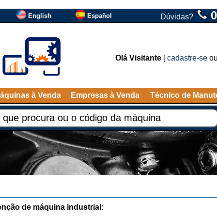
0
English
Español
Dúvidas?
Olá Visitante
[
cadastre-se
o
áquinas à Venda
Empresas à Venda
Técnico de Manu
nção de máquina industrial: