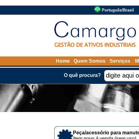
Português/Brasil
Home
Quem Somos
Serviços
M
O quê procura?
Peça/acessório para manute
Item novo à venda (sem uso)