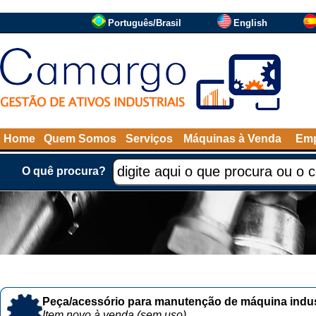
Português/Brasil
English
Home
Quem Somos
Serviços
Máquinas à Venda
Emp
O quê procura?
Peça/acessório para manutenção de máquina indust
Item novo à venda (sem uso)