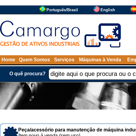
Português/Brasil
English
Home
Quem Somos
Serviços
Máquinas à Venda
Emp
O quê procura?
Peça/acessório para manutenção de máquina indust
Item novo à venda (sem uso)