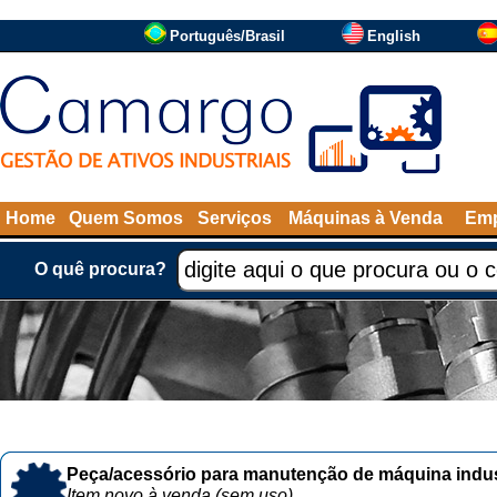
Português/Brasil
English
Home
Quem Somos
Serviços
Máquinas à Venda
Emp
O quê procura?
Peça/acessório para manutenção de máquina indust
Item novo à venda (sem uso)