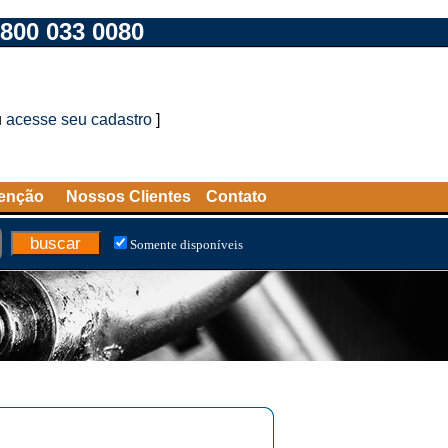
800 033 0080
u
acesse seu cadastro
]
tenção
Nossos Clientes
Contato
Somente disponíveis