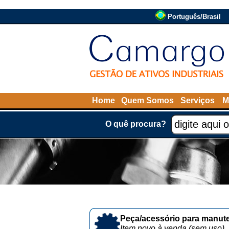
Português/Brasil
Home
Quem Somos
Serviços
M
O quê procura?
Peça/acessório para manute
Item novo à venda (sem uso)