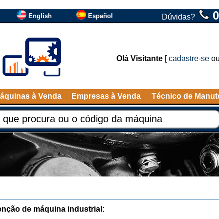
0
English
Español
Dúvidas?
Olá Visitante
[
cadastre-se
o
áquinas à Venda
Empresas à Venda
Técnico de Manu
nção de máquina industrial: