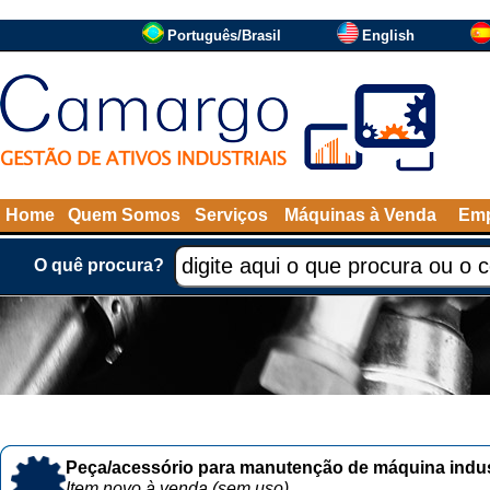
Português/Brasil
English
Home
Quem Somos
Serviços
Máquinas à Venda
Emp
O quê procura?
Peça/acessório para manutenção de máquina indust
Item novo à venda (sem uso)