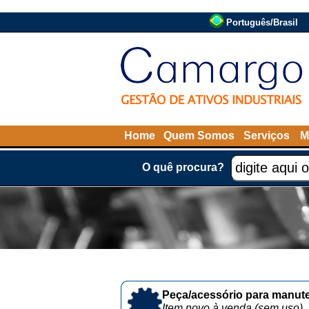
Português/Brasil
Home
Quem Somos
Serviços
M
O quê procura?
Peça/acessório para manute
Item novo à venda (sem uso)