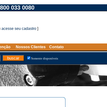
800 033 0080
u
acesse seu cadastro
]
tenção
Nossos Clientes
Contato
Somente disponíveis