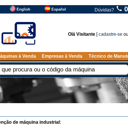
0
English
Español
Dúvidas?
Olá Visitante
[
cadastre-se
o
áquinas à Venda
Empresas à Venda
Técnico de Manu
nção de máquina industrial: