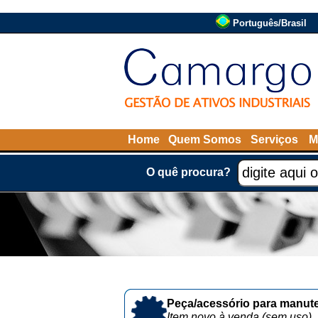
Português/Brasil
Home
Quem Somos
Serviços
M
O quê procura?
Peça/acessório para manute
Item novo à venda (sem uso)