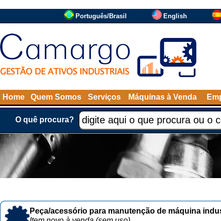
Português/Brasil
English
Home
Quem Somos
Serviços
Máquinas à Venda
Emp
O quê procura?
Peça/acessório para manutenção de máquina indust
Item novo à venda (sem uso)