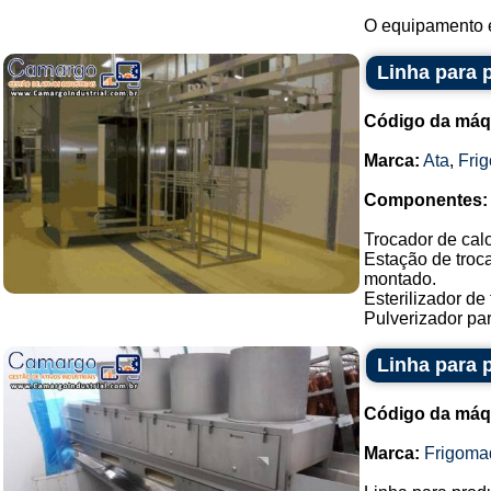
O equipamento e
Linha para 
Código da máq
Marca:
Ata
,
Fri
Componentes:
Trocador de cal
Estação de troc
montado.
Esterilizador de
Pulverizador pa
Linha para 
Código da máq
Marca:
Frigoma