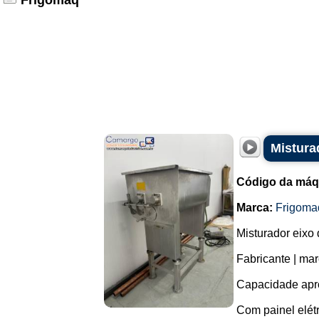
Frigomaq
Mistura
Código da máq
Marca:
Frigoma
Misturador eixo
Fabricante | ma
Capacidade apro
Com painel elétr