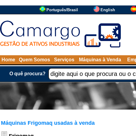
Português/Brasil
English
Home
Quem Somos
Serviços
Máquinas à Venda
Emp
O quê procura?
Máquinas Frigomaq usadas à venda