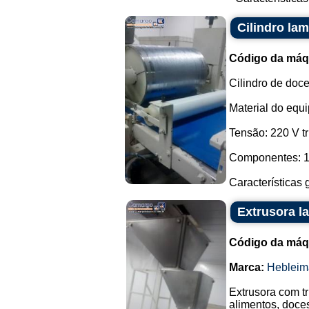
Cilindro la
Código da máq
Cilindro de doc
Material do equ
Tensão: 220 V tr
Componentes: 1 
Características g
Extrusora l
Código da máq
Marca:
Hebleim
Extrusora com t
alimentos, doce