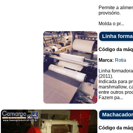
Permite a alime
provisório.
Molda o pr...
Linha forma
Código da máq
Marca:
Rotia
Linha formadora
(2011).
Indicada para p
marshmallow, ca
entre outros pro
Fazem pa...
Machacador 
Código da máq