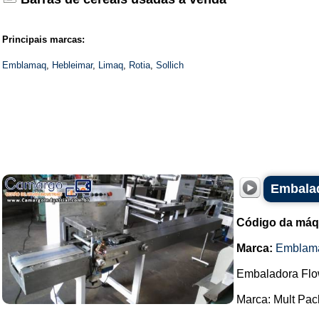
Principais marcas:
Emblamaq
,
Hebleimar
,
Limaq
,
Rotia
,
Sollich
Embala
Código da máq
Marca:
Emblam
Embaladora Flo
Marca: Mult Pac