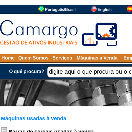
Português/Brasil
English
Home
Quem Somos
Serviços
Máquinas à Venda
Emp
O quê procura?
Máquinas usadas à venda
Barras de cereais usadas à venda