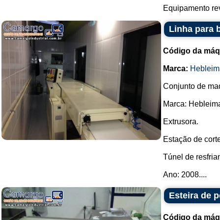
Equipamento rev
Linha para 
Código da máq
Marca:
Hebleim
Conjunto de maq
Marca: Hebleima
Extrusora.
Estação de corte
Túnel de resfria
Ano: 2008....
Esteira de 
Código da máq