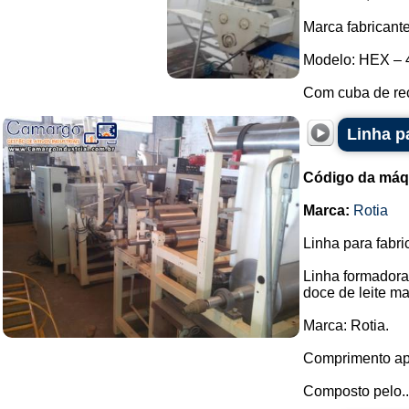
Marca fabricante
Modelo: HEX – 
Com cuba de rec
Linha p
Código da máq
Marca:
Rotia
Linha para fabri
Linha formadora 
doce de leite ma
Marca: Rotia.
Comprimento ap
Composto pelo..