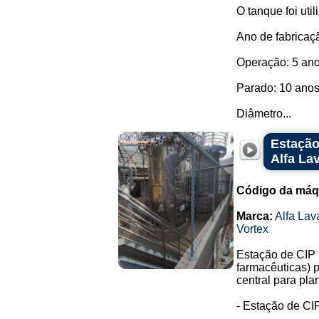
O tanque foi uti
Ano de fabricaç
Operação: 5 ano
Parado: 10 anos
Diâmetro...
Estação
Alfa La
Código da máq
Marca:
Alfa Lav
Vortex
Estação de CIP 
farmacêuticas) 
central para pla
- Estação de CIP