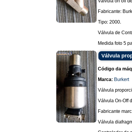
Valvula on off d
Fabricante: Burk
Tipo: 2000.
Válvula de Cont
Medida foto 5 pa
Válvula pro
Código da máq
Marca:
Burkert
Válvula proporc
Válvula On-Off d
Fabricante marca
Válvula diafrag