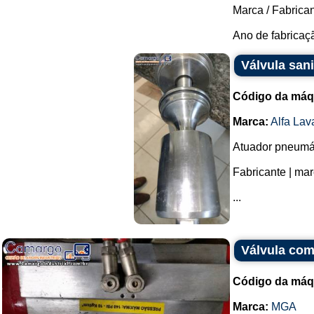
Marca / Fabrica
Ano de fabricaçã
Válvula san
Código da máq
Marca:
Alfa Lav
Atuador pneumát
Fabricante | mar
...
Válvula co
Código da máq
Marca:
MGA