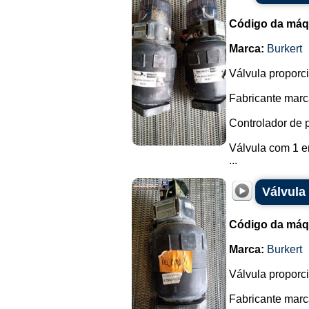
Código da máq
Marca:
Burkert
Válvula proporc
Fabricante marca
Controlador de 
Válvula com 1 en
...
Válvula
Código da máq
Marca:
Burkert
Válvula proporc
Fabricante marca