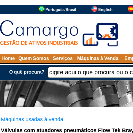
Português/Brasil
English
Home
Quem Somos
Serviços
Máquinas à Venda
Emp
O quê procura?
Máquinas usadas à venda
Válvulas com atuadores pneumáticos Flow Tek Bra