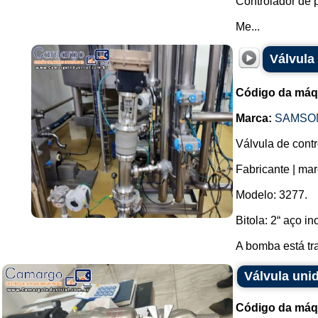
Controlador de 
Me...
Válvula
Código da máq
Marca:
SAMSO
Válvula de contr
Fabricante | m
Modelo: 3277.
Bitola: 2“ aço in
A bomba está tr
Válvula uni
Código da máq