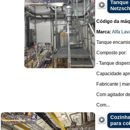
Tanque 
Netzsch
Código da máq
Marca:
Alfa Lav
Tanque encamisa
Composto por:
- Tanque disper
Capacidade apro
Fabricante | ma
Com agitador de
Com...
Cozinha
para co