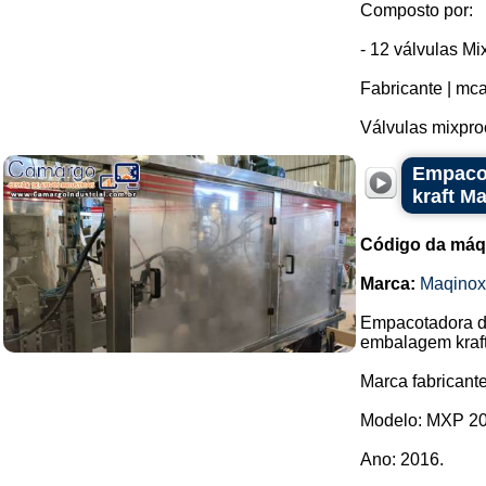
Composto por:
- 12 válvulas Mi
Fabricante | mca
Válvulas mixproo
Empacot
kraft M
Código da máq
Marca:
Maqinox
Empacotadora d
embalagem kraft
Marca fabricant
Modelo: MXP 20
Ano: 2016.