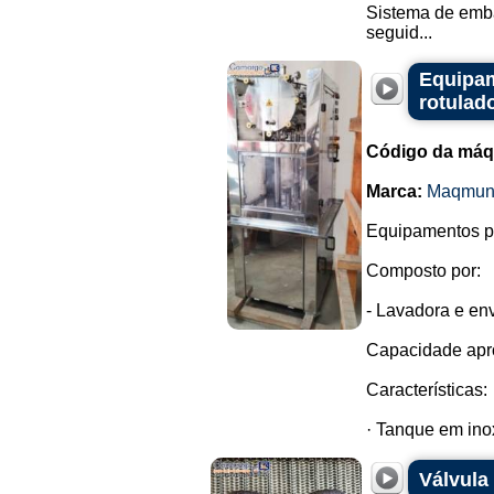
Sistema de emba
seguid...
Equipam
rotulad
Código da máq
Marca:
Maqmun
Equipamentos pa
Composto por:
- Lavadora e en
Capacidade apr
Características:
· Tanque em inox
Válvula