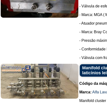
- Válvula de esfe
- Marca: MGA ( M
- Atuador pneum
- Marca: Bray Co
- Pressão máxim
- Conformidade 
- Válvula com fra
Manifold clu
laticínios l
Código da máq
Marca:
Alfa Lav
Manifold cluster