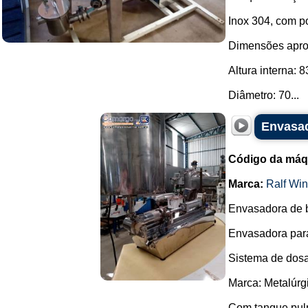
Inox 304, com po
Dimensões apro
Altura interna:
Diâmetro: 70...
Envasad
Código da máq
Marca:
Ralf Win
Envasadora de b
Envasadora para
Sistema de dosag
Marca: Metalúrgi
Com tanque pul