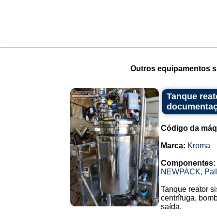
Outros equipamentos si
Tanque reat
documentaç
Código da máq
Marca:
Kroma
Componentes:
NEWPACK
,
Pal
Tanque reator s
centrífuga, bom
saída.