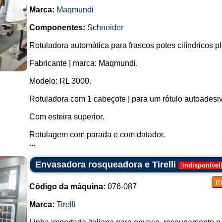
Marca:
Maqmundi
Componentes:
Schneider
Rotuladora automática para frascos potes cilíndricos p
Fabricante | marca: Maqmundi.
Modelo: RL 3000.
Rotuladora com 1 cabeçote | para um rótulo autoadesiv
Com esteira superior.
Rotulagem com parada e com datador.
...
Envasadora rosqueadora e Tirelli
[
indisponível
Código da máquina:
076-087
Marca:
Tirelli