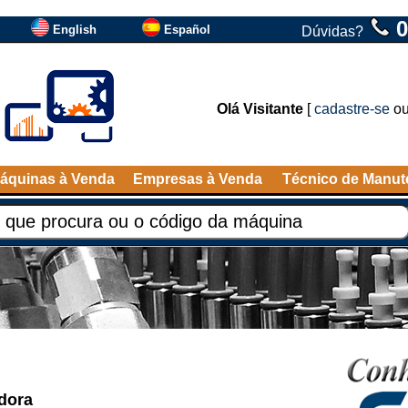
0
English
Español
Dúvidas?
Olá Visitante
[
cadastre-se
o
áquinas à Venda
Empresas à Venda
Técnico de Manu
dora