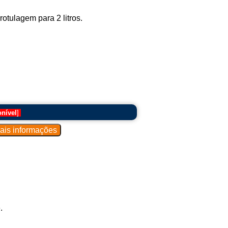
otulagem para 2 litros.
onível
]
.