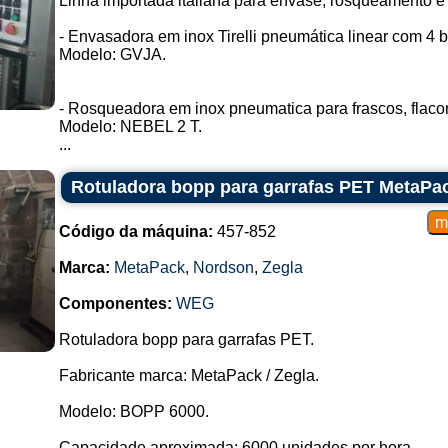
Linha importada italiana para envase, rosqueamento e
- Envasadora em inox Tirelli pneumática linear com 4 b
Modelo: GVJA.
- Rosqueadora em inox pneumatica para frascos, flacone
Modelo: NEBEL 2 T.
...
Rotuladora bopp para garrafas PET MetaPa
Código da máquina:
457-852
Marca:
MetaPack
,
Nordson
,
Zegla
Componentes:
WEG
Rotuladora bopp para garrafas PET.
Fabricante marca: MetaPack / Zegla.
Modelo: BOPP 6000.
Capacidade aproximada: 6000 unidades por hora.