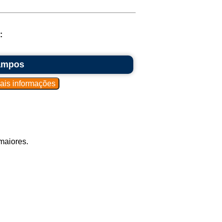
:
Campos
maiores.