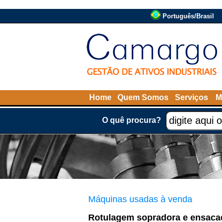
Português/Brasil
Home
Quem Somos
Serviços
M
O quê procura?
Máquinas usadas à venda
Rotulagem sopradora e ensaca