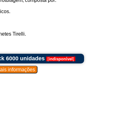
 rotulagem, composta por:
icos.
tes Tirelli.
ck 6000 unidades
[
indisponível
]