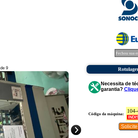
Fechou sua e
 de 9
Rotulage
Necessita de té
garantia?
Cliqu
104-
Código da máquina:
INDI