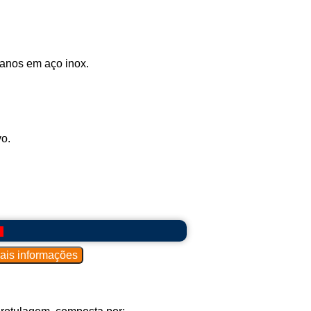
lanos em aço inox.
o.
]