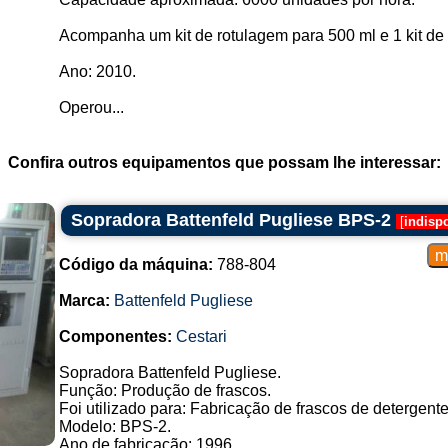
Acompanha um kit de rotulagem para 500 ml e 1 kit de r
Ano: 2010.
Operou...
Confira outros equipamentos que possam lhe interessar:
Sopradora Battenfeld Pugliese BPS-2
[
indisp
Código da máquina:
788-804
Marca:
Battenfeld Pugliese
Componentes:
Cestari
Sopradora Battenfeld Pugliese.
Função: Produção de frascos.
Foi utilizado para: Fabricação de frascos de detergente
Modelo: BPS-2.
Ano de fabricação: 1996.