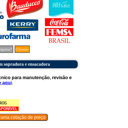
mpresa?
Clientes
m sopradora e ensacadora
cnico para manutenção, revisão e
e aqui
.
406
SPONÍVEL