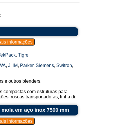
:
TekPack
,
Tigre
WA
,
JHM
,
Parker
,
Siemens
,
Switron
,
s e outros blenders.
s compactas com estruturas para
es, roscas transportadoras, linha di...
el mola em aço inox 7500 mm