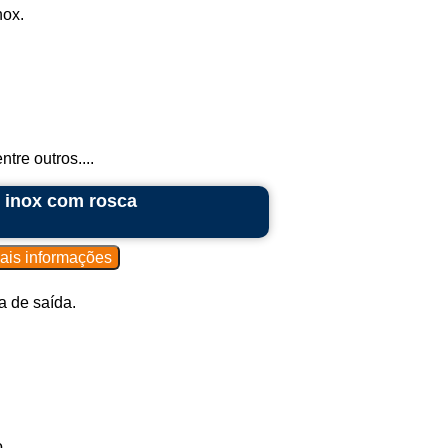
nox.
tre outros....
 inox com rosca
 de saída.
.