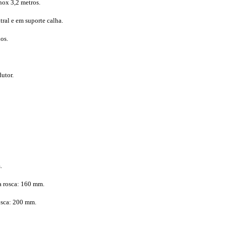
nox 3,2 metros.
ral e em suporte calha.
os.
utor.
.
 rosca: 160 mm.
osca: 200 mm.