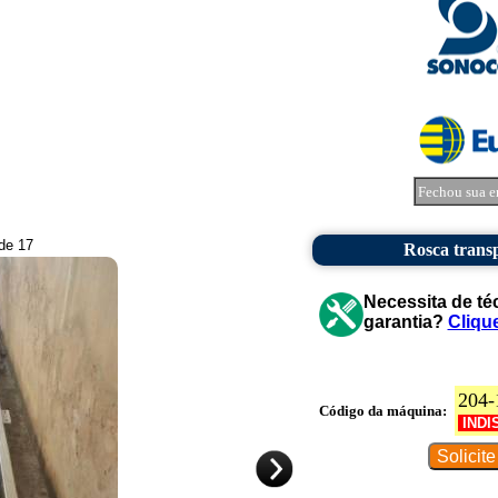
Fechou sua e
 de 17
Rosca trans
Necessita de té
garantia?
Cliqu
204-
Código da máquina:
INDI