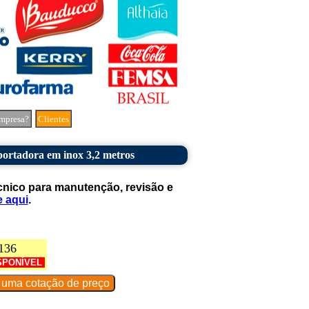
mpresa?
Clientes
portadora em inox 3,2 metros
cnico para manutenção, revisão e
e aqui
.
136
SPONÍVEL