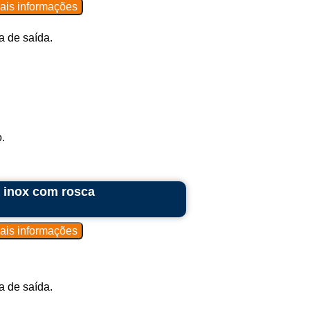
 de saída.
.
 inox com rosca
 de saída.