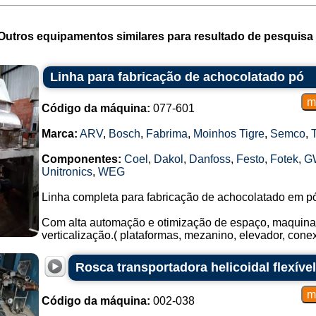
Outros equipamentos similares para resultado de pesquisa 
Linha para fabricação de achocolatado pó
Código da máquina:
077-601
Marca:
ARV
,
Bosch
,
Fabrima
,
Moinhos Tigre
,
Semco
,
Componentes:
Coel
,
Dakol
,
Danfoss
,
Festo
,
Fotek
,
G
Unitronics
,
WEG
Linha completa para fabricação de achocolatado em pó
Com alta automação e otimização de espaço, maquina
verticalização.( plataformas, mezanino, elevador, conexõ
Rosca transportadora helicoidal flexív
Código da máquina:
002-038