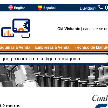
0
English
Español
Dúvidas?
Olá Visitante
[
cadastre-se
o
áquinas à Venda
Empresas à Venda
Técnico de Manu
3,2 metros