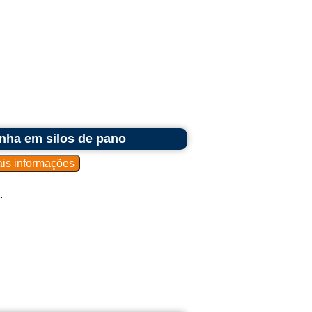
nha em silos de pano
.