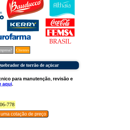
mpresa?
Clientes
Quebrador de torrão de açúcar
cnico para manutenção, revisão e
e aqui
.
06-778