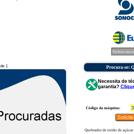
Fechou sua e
 de 1
Procura-se: 
Necessita de té
garantia?
Cliqu
3
Código da máquina:
Quebrador de torrão de açúcar