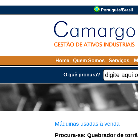
Português/Brasil
Home
Quem Somos
Serviços
M
O quê procura?
Máquinas usadas à venda
Procura-se: Quebrador de torrã