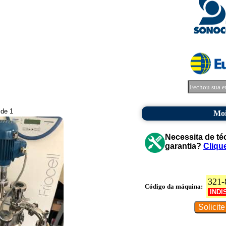
Fechou sua e
 de 1
Moi
Necessita de té
garantia?
Cliqu
321-
Código da máquina:
INDI