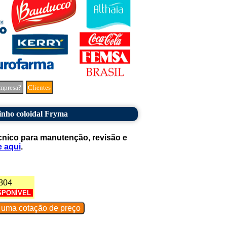
mpresa?
Clientes
nho coloidal Fryma
cnico para manutenção, revisão e
e aqui
.
804
SPONÍVEL