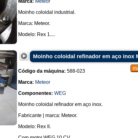
Marca:
Meteor
Moinho coloidal industrial.
Marca: Meteor.
Modelo: Rex 1....
Moinho coloidal refinador em aço inox 
Código da máquina:
588-023
Marca:
Meteor
Componentes:
WEG
Moinho coloidal refinador em aço inox.
Fabricante | marca: Meteor.
Modelo: Rex II.
Com motor WEG 10 CV.