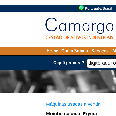
Português/Brasil
Home
Quem Somos
Serviços
M
O quê procura?
Máquinas usadas à venda
Moinho coloidal Fryma