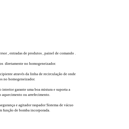
ersor , entradas de produtos , painel de comando .
os ​ diretamente no homogeneizador.
ecipiente através da linha de recirculação de onde
os no homogeneizador.
o interior garante uma boa mistura e suporta a
 o aquecimento ou arrefecimento.
segurança e agitador raspador Sistema de vácuo
 função de bomba incorporada.