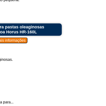
ra pastas oleaginosas
doa Horus HR-160L
ginosas.
 para...