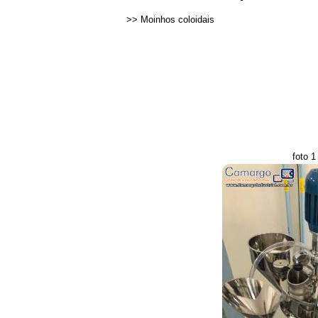
>>
Moinhos coloidais
foto 1