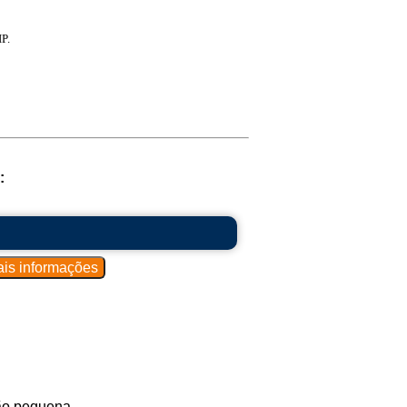
P.
:
ão pequena.