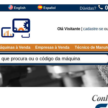
0
English
Español
Dúvidas?
Olá Visitante
[
cadastre-se
o
áquinas à Venda
Empresas à Venda
Técnico de Manu