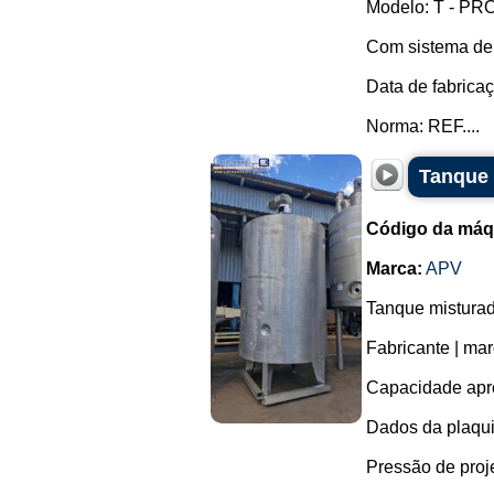
Modelo: T - PRO
Com sistema de s
Data de fabrica
Norma: REF....
Tanque 
Código da máq
Marca:
APV
Tanque misturad
Fabricante | ma
Capacidade apro
Dados da plaqu
Pressão de projet