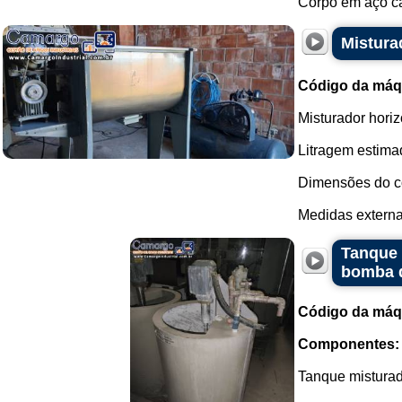
Corpo em aço ca
Mistura
Código da máq
Misturador hori
Litragem estimada
Dimensões do c
Medidas externa
Tanque 
bomba d
Código da máq
Componentes:
Tanque misturad