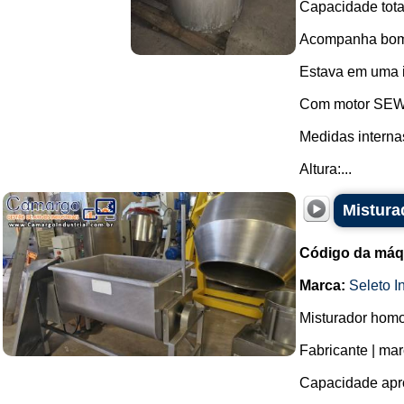
Capacidade total
Acompanha bom
Estava em uma i
Com motor SEW-
Medidas interna
Altura:...
Mistura
Código da máq
Marca:
Seleto In
Misturador homo
Fabricante | marc
Capacidade apro