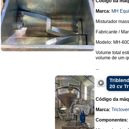
Código da máq
Marca:
MH Equ
Misturador mass
Fabricante / Ma
Modelo: MH-600
Volume total est
volume de um q
...
Triblen
20 cv Tr
Código da máq
Marca:
Triclover
Componentes: