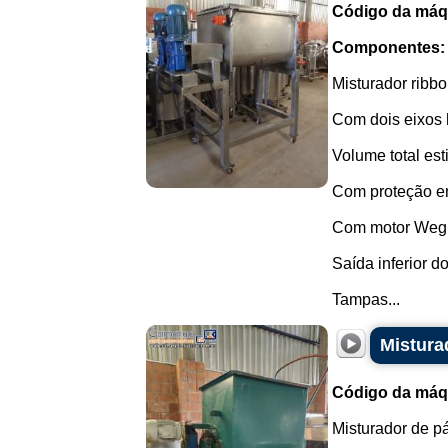
Código da máq
Componentes:
Misturador ribb
Com dois eixos h
Volume total est
Com proteção em
Com motor Weg 
Saída inferior d
Tampas...
Mistura
Código da máq
Misturador de p