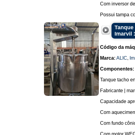
Com inversor de
Possui tampa co
Tanque 
Imarvil 
Código da máq
Marca:
ALIC
,
Im
Componentes:
Tanque tacho en
Fabricante | marc
Capacidade apro
Com aquecimento
Com fundo côni
Com motor WEG e