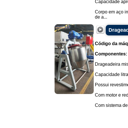
Capacidade aprox
Corpo em aço ino
de a...
Dragead
Código da máq
Componentes:
Drageadeira mis
Capacidade litra
Possui revestime
Com motor e redu
Com sistema de