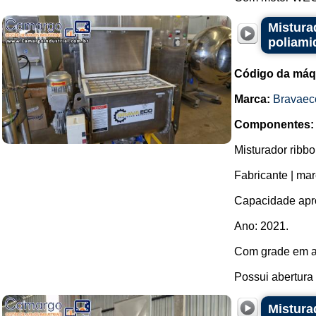
Mistura
poliami
Código da máq
Marca:
Bravaec
Componentes:
Misturador ribb
Fabricante | ma
Capacidade apro
Ano: 2021.
Com grade em aç
Possui abertura 
Mistura