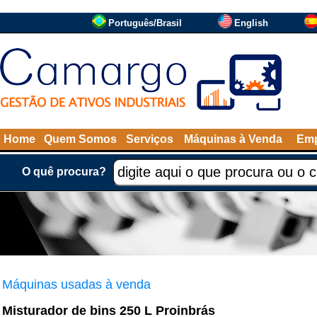
Português/Brasil
English
Home
Quem Somos
Serviços
Máquinas à Venda
Emp
O quê procura?
Máquinas usadas à venda
Misturador de bins 250 L Proinbrás