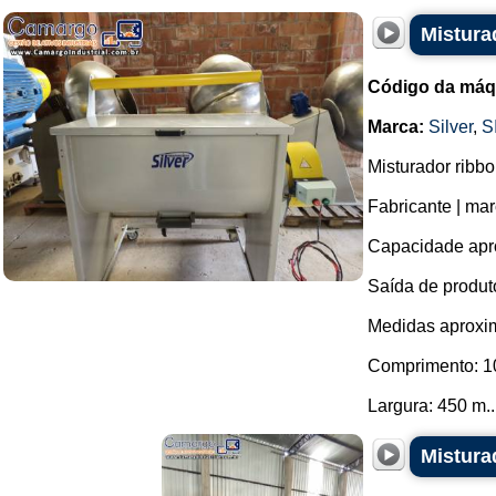
Mistura
Código da máq
Marca:
Silver
,
S
Misturador ribb
Fabricante | ma
Capacidade aprox
Saída de produto
Medidas aproxim
Comprimento: 1
Largura: 450 m..
Mistura