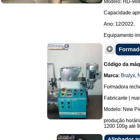
Modelo: HD-988
Capacidade apro
Ano: 12/2022.
Equipamento imp
Formado
Código da máq
Marca:
Bralyx
,
Formadora reche
Fabricante | mar
Modelo: New Pic
produção horária
1200 100g até 9
Alinhador p