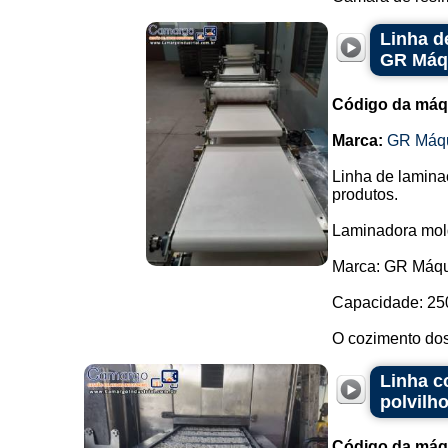
Linha d
GR Máq
Código da máq
Marca:
GR Máq
Linha de lamina
produtos.
Laminadora mol
Marca: GR Máqu
Capacidade: 250
O cozimento dos 
Linha c
polvilh
Código da máq