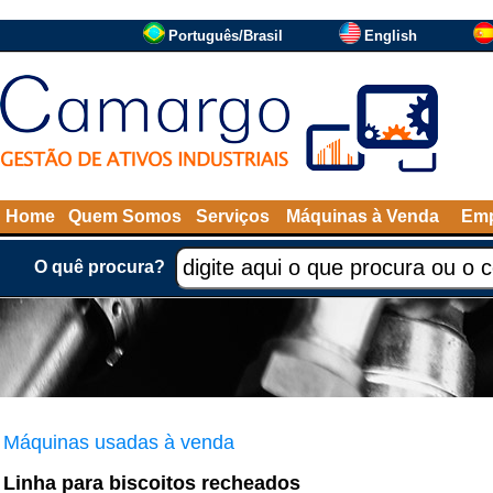
Português/Brasil
English
Home
Quem Somos
Serviços
Máquinas à Venda
Emp
O quê procura?
Máquinas usadas à venda
Linha para biscoitos recheados