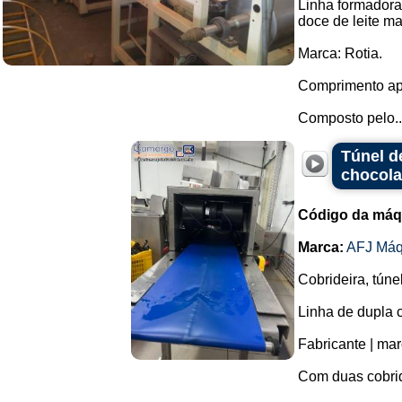
Linha formadora 
doce de leite ma
Marca: Rotia.
Comprimento ap
Composto pelo..
Túnel d
chocola
Código da máq
Marca:
AFJ Máq
Cobrideira, túne
Linha de dupla c
Fabricante | mar
Com duas cobrid