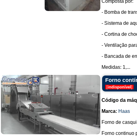
Composta por:
- Bomba de tran
- Sistema de aq
- Cortina de cho
- Ventilação par
- Bancada de en
Medidas: 1,...
Forno contí
[
indisponível
]
Código da máq
Marca:
Haas
Forno de casquin
Forno continuo 