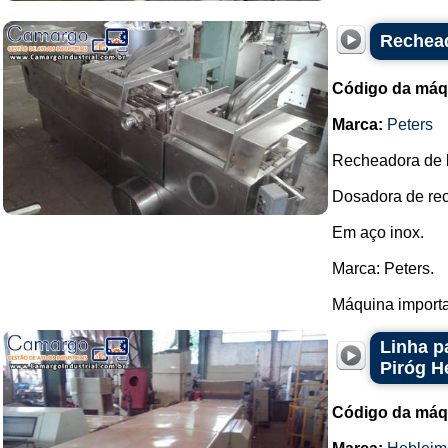
Rechead
Código da máq
Marca:
Peters
Recheadora de bo
Dosadora de rec
Em aço inox.
Marca: Peters.
Máquina importad
Linha p
Piróg H
Código da máq