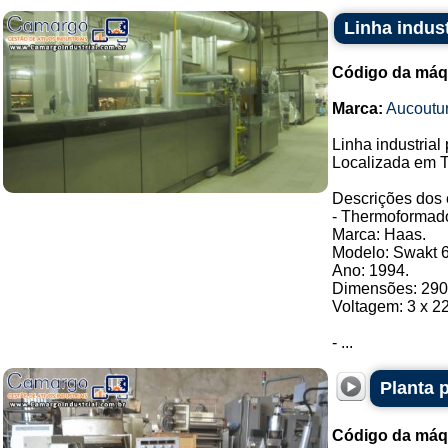
Linha indust
Código da máq
Marca:
Aucoutur
Linha industrial
Localizada em T
Descrições dos
- Thermoformado
Marca: Haas.
Modelo: Swakt 6
Ano: 1994.
Dimensões: 290
Voltagem: 3 x 2
- ...
Planta 
Código da máq