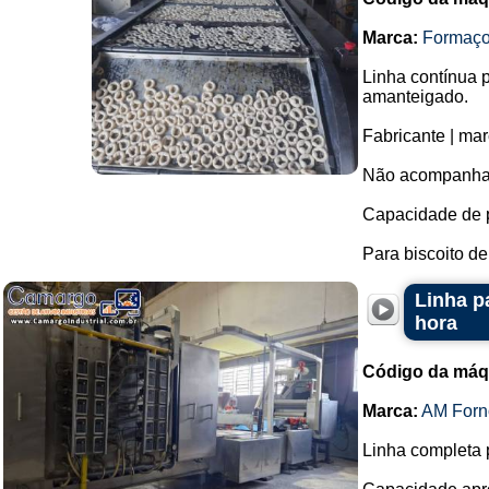
Marca:
Formaç
Linha contínua p
amanteigado.
Fabricante | ma
Não acompanha a
Capacidade de 
Para biscoito de 
Linha p
hora
Código da máq
Marca:
AM Forn
Linha completa 