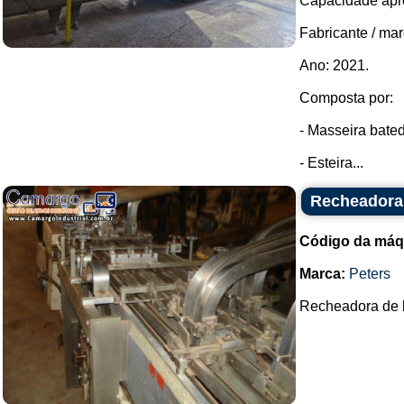
Capacidade apro
Fabricante / ma
Ano: 2021.
Composta por:
- Masseira bate
- Esteira...
Recheadora 
Código da máq
Marca:
Peters
Recheadora de bi