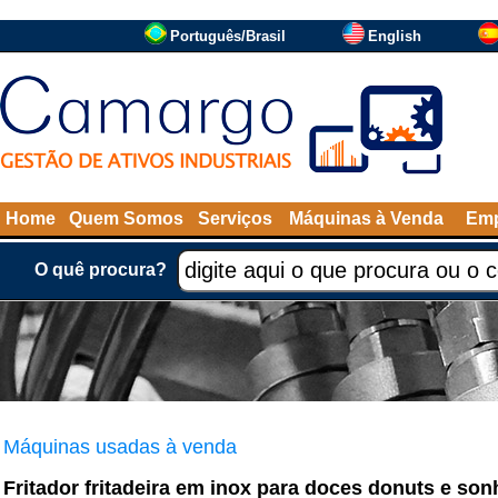
Português/Brasil
English
Home
Quem Somos
Serviços
Máquinas à Venda
Emp
O quê procura?
Máquinas usadas à venda
Fritador fritadeira em inox para doces donuts e son