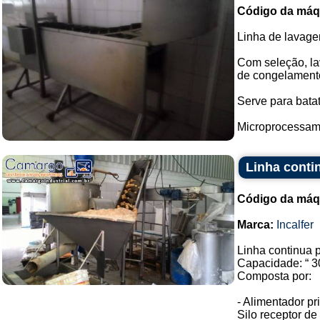
Código da máq
Linha de lavage
Com seleção, la
de congelament
Serve para batata
Microprocessamen
Linha contin
Código da máq
Marca:
Incalfer
Linha continua p
Capacidade: “ 30
Composta por:
- Alimentador pr
Silo receptor de