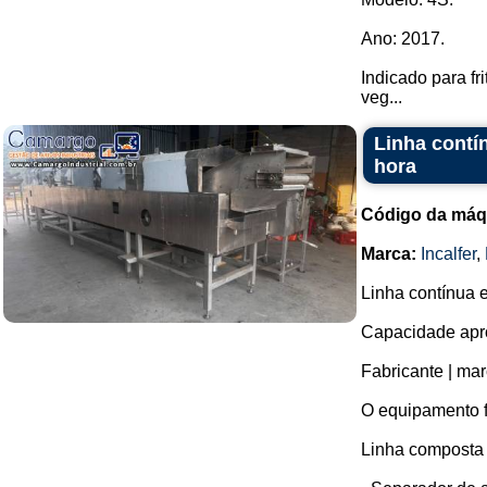
Ano: 2017.
Indicado para fr
veg...
Linha contí
hora
Código da máq
Marca:
Incalfer
,
Linha contínua e
Capacidade apro
Fabricante | mar
O equipamento f
Linha composta 