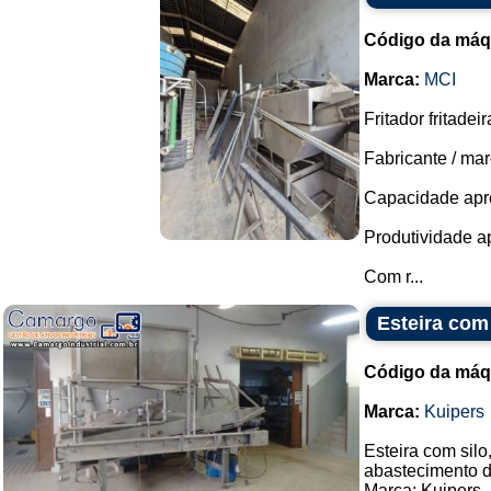
Código da máq
Marca:
MCI
Fritador fritadei
Fabricante / mar
Capacidade apro
Produtividade ap
Com r...
Esteira com 
Código da máq
Marca:
Kuipers
Esteira com silo
abastecimento d
Marca: Kuipers.