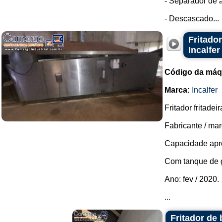
- Separador de a
- Descascado...
Fritado
Incalfer
Código da máq
Marca:
Incalfer
Fritador fritadei
Fabricante / marc
Capacidade apro
Com tanque de 
Ano: fev / 2020.
...
Fritador de 