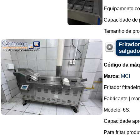
Equipamento com 
Capacidade de p
Tamanho de prod
Fritador
salgad
Código da máq
Marca:
MCI
Fritador fritade
Fabricante | mar
Modelo: 6S.
Capacidade apro
Para fritar prod