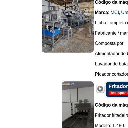
Código da máq
Marca:
MCI
,
Urs
Linha completa 
Fabricante / mar
Composta por:
Alimentador de 
Lavador de batat
Picador cortador 
Fritado
[
indisponí
Código da máq
Fritador fritade
Modelo: T-480.