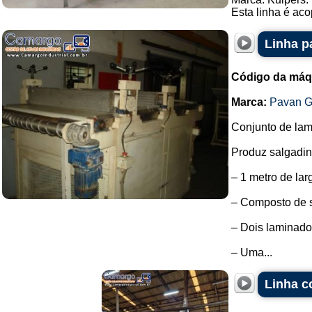
Esta linha é aco
Linha p
Código da máq
Marca:
Pavan G
Conjunto de la
Produz salgadinh
– 1 metro de lar
– Composto de s
– Dois laminado
– Uma...
Linha c