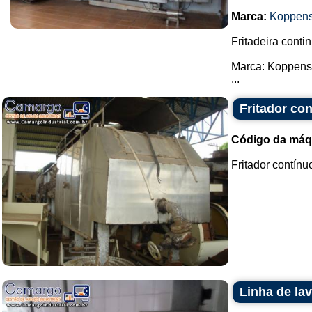
Marca:
Koppen
Fritadeira conti
Marca: Koppens
...
Fritador co
Código da máq
Fritador contínu
Linha de la