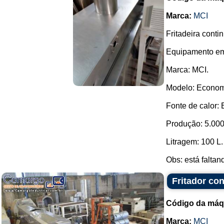
Marca:
MCI
Fritadeira conti
Equipamento em
Marca: MCI.
Modelo: Econom
Fonte de calor: E
Produção: 5.000 u
Litragem: 100 L.
Obs: está faltan
Fritador co
Código da máq
Marca:
MCI