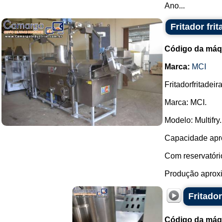
Ano...
Fritador fri
Código da máq
Marca:
MCI
Fritadorfritadei
Marca: MCI.
Modelo: Multifry.
Capacidade apro
Com reservatório
Produção aproxi
Fritado
Código da máq