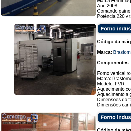
Marca Fornimaq
Ano 2008
Comando painel 
Potência 220 v tri
Forno indust
Código da máq
Marca:
Brasfor
Componentes:
Forno vertical ro
Marca: Brasforn
Modelo: FVR.
Aquecimento con
Aquecimento a g
Dimensões do fo
Dimensões carrin
Forno indus
Código da máq