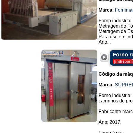
Marca:
Fornima
Forno industrial
Metragem do For
Metragem da Est
Para uso em indú
Ano...
Forno r
[
indisponí
Código da máq
Marca:
SUPRE
Forno industrial
carrinhos de pro
Fabricante mar
Ano: 2017.
Forno á gás.