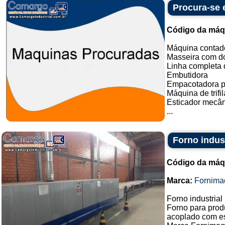
Procura-se
Código da máq
Máquina contado
Masseira com do
Linha completa d
Embutidora
Empacotadora p
Máquina de trifil
Esticador mecân
...
Forno indust
Código da máq
Marca:
Fornima
Forno industrial
Forno para produ
acoplado com es