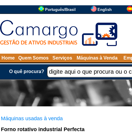
Português/Brasil
English
Home
Quem Somos
Serviços
Máquinas à Venda
Emp
O quê procura?
Máquinas usadas à venda
Forno rotativo industrial Perfecta