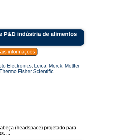
e P&D indústria de alimentos
to Electronics
,
Leica
,
Merck
,
Mettler
Thermo Fisher Scientific
abeça (headspace) projetado para
. ...