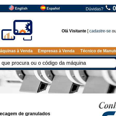
0
English
Español
Dúvidas?
Olá Visitante
[
cadastre-se
o
áquinas à Venda
Empresas à Venda
Técnico de Manu
a secagem de granulados