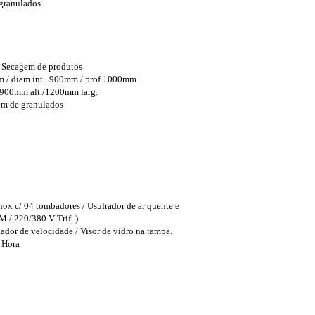
 granulados
: Secagem de produtos
 / diam int . 900mm / prof 1000mm
900mm alt./1200mm larg.
gem de granulados
nox c/ 04 tombadores / Usufrador de ar quente e
M / 220/380 V Trif. )
ador de velocidade / Visor de vidro na tampa.
 Hora