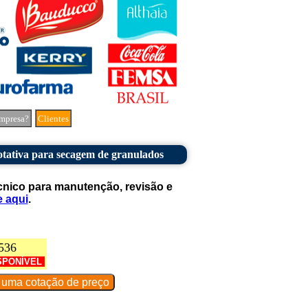
mpresa?
Clientes
rotativa para secagem de granulados
cnico para manutenção, revisão e
e aqui
.
536
SPONÍVEL