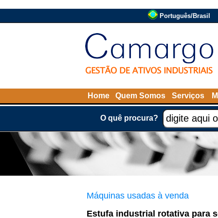
Português/Brasil
Home
Quem Somos
Serviços
M
O quê procura?
Máquinas usadas à venda
Estufa industrial rotativa par