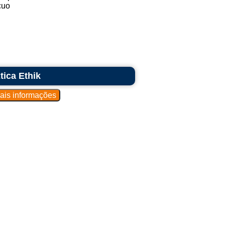
cuo
tica Ethik