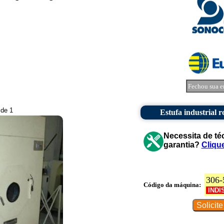
Fechou sua e
 de 1
Estufa industrial 
Necessita de té
garantia?
Cliqu
306-
Código da máquina:
INDI