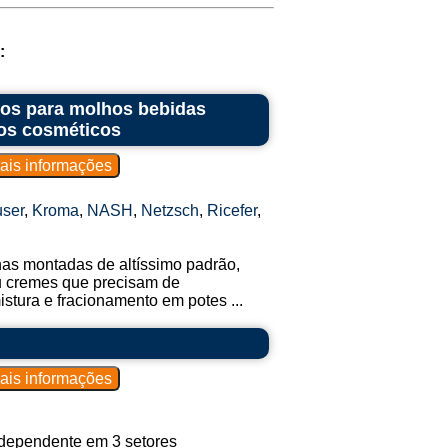
:
ntos para molhos bebidas
os cosméticos
ser
,
Kroma
,
NASH
,
Netzsch
,
Ricefer
,
nhas montadas de altíssimo padrão,
ou cremes que precisam de
tura e fracionamento em potes ...
ndependente em 3 setores