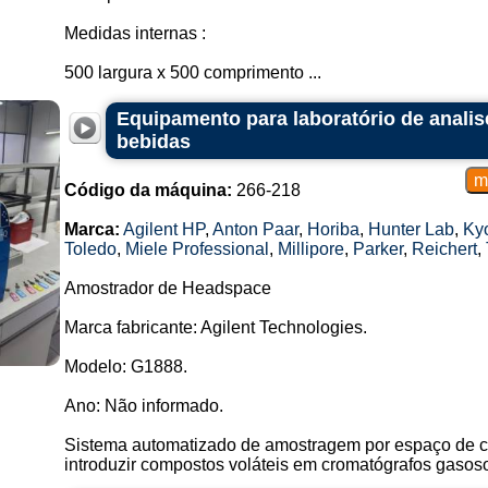
Medidas internas :
500 largura x 500 comprimento ...
Equipamento para laboratório de analis
bebidas
Código da máquina:
266-218
Marca:
Agilent HP
,
Anton Paar
,
Horiba
,
Hunter Lab
,
Kyo
Toledo
,
Miele Professional
,
Millipore
,
Parker
,
Reichert
,
Amostrador de Headspace
Marca fabricante: Agilent Technologies.
Modelo: G1888.
Ano: Não informado.
Sistema automatizado de amostragem por espaço de c
introduzir compostos voláteis em cromatógrafos gasosos