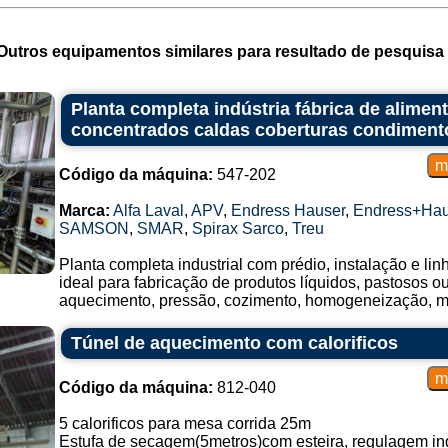
Outros equipamentos similares para resultado de pesquisa 
Planta completa indústria fábrica de alime
concentrados caldas coberturas condiment
Código da máquina:
547-202
Marca:
Alfa Laval
,
APV
,
Endress Hauser
,
Endress+Hau
SAMSON
,
SMAR
,
Spirax Sarco
,
Treu
Planta completa industrial com prédio, instalação e li
ideal para fabricação de produtos líquidos, pastosos 
aquecimento, pressão, cozimento, homogeneização, mis
Túnel de aquecimento com calorificos
Código da máquina:
812-040
5 calorificos para mesa corrida 25m
Estufa de secagem(5metros)com esteira, regulagem i