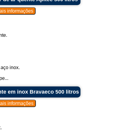
nte.
aço inox.
e...
nte em inox Bravaeco 500 litros
.