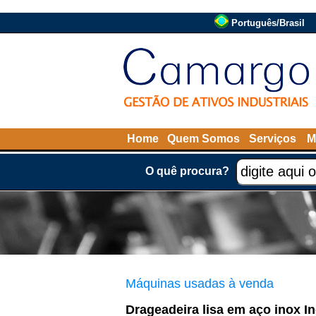
Português/Brasil
Home
Quem Somos
Serviços
M
O quê procura?
Máquinas usadas à venda
Drageadeira lisa em aço inox In