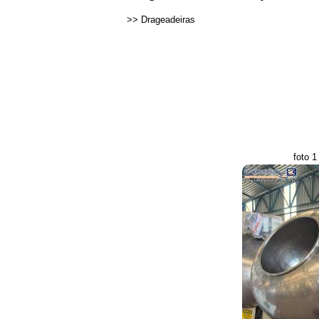
>>
Drageadeiras
foto 1