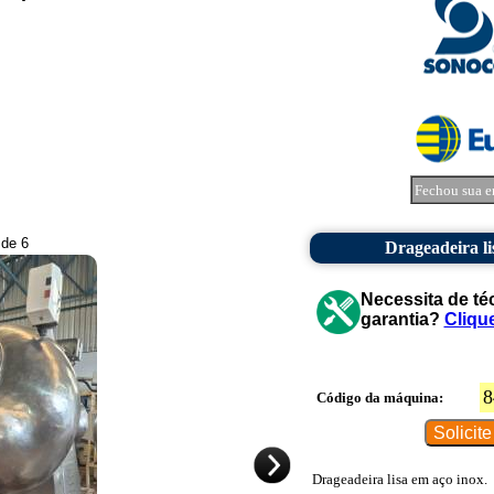
Fechou sua e
 de 6
Drageadeira li
Necessita de té
garantia?
Cliqu
8
Código da máquina:
Drageadeira lisa em aço inox.