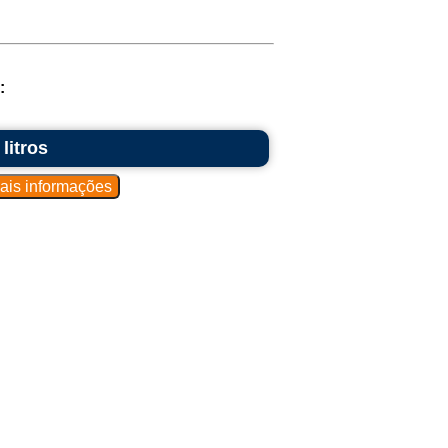
:
litros