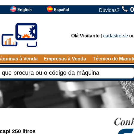
0
English
Español
Dúvidas?
Olá Visitante
[
cadastre-se
o
áquinas à Venda
Empresas à Venda
Técnico de Manu
capi 250 litros