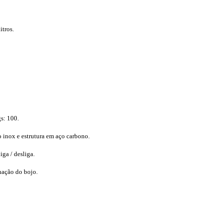
tros.
s: 100.
inox e estrutura em aço carbono.
iga / desliga.
nação do bojo.