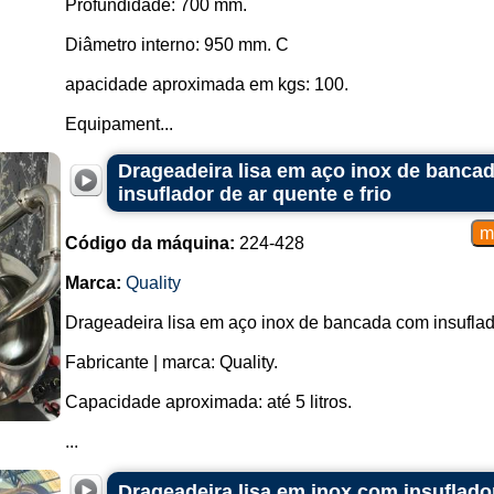
Profundidade: 700 mm.
Diâmetro interno: 950 mm. C
apacidade aproximada em kgs: 100.
Equipament...
Drageadeira lisa em aço inox de bancada
insuflador de ar quente e frio
Código da máquina:
224-428
Marca:
Quality
Drageadeira lisa em aço inox de bancada com insuflador
Fabricante | marca: Quality.
Capacidade aproximada: até 5 litros.
...
Drageadeira lisa em inox com insuflador