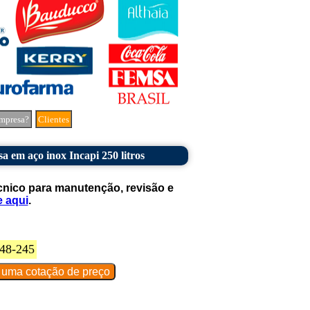
mpresa?
Clientes
sa em aço inox Incapi 250 litros
cnico para manutenção, revisão e
e aqui
.
48-245