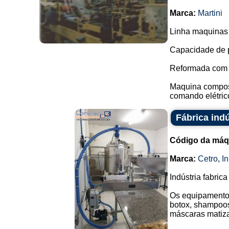
Marca:
Martini
Linha maquinas 
Capacidade de p
Reformada com 
Maquina composta
comando elétrico
Fábrica ind
Código da máq
Marca:
Cetro
,
I
Indústria fabri
Os equipamentos 
botox, shampoos
máscaras matiza