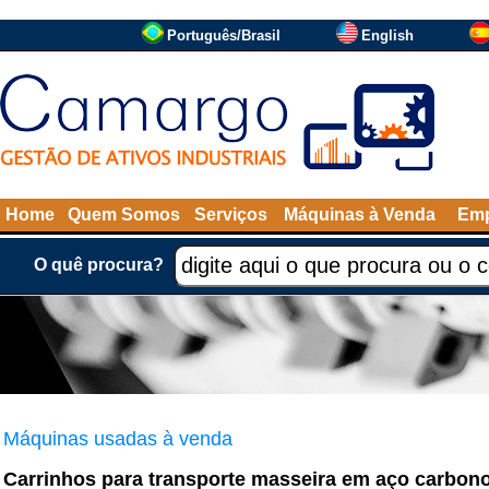
Português/Brasil
English
Home
Quem Somos
Serviços
Máquinas à Venda
Emp
O quê procura?
Máquinas usadas à venda
Carrinhos para transporte masseira em aço carbon