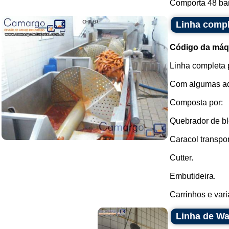
Comporta 48 ban
Linha compl
Código da máq
Linha completa 
Com algumas ade
Composta por:
Quebrador de bl
Caracol transpo
Cutter.
Embutideira.
Carrinhos e vari
Linha de Wa