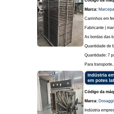
Código da máq
Marca:
Marcep
Carrinhos em fe
Fabricante | ma
As bordas das b
Quantidade de b
Quantidade: 7 p
Para transporte, r
Indústria e
em potes la
Código da máq
Marca:
Dosaggi
Indústria empre