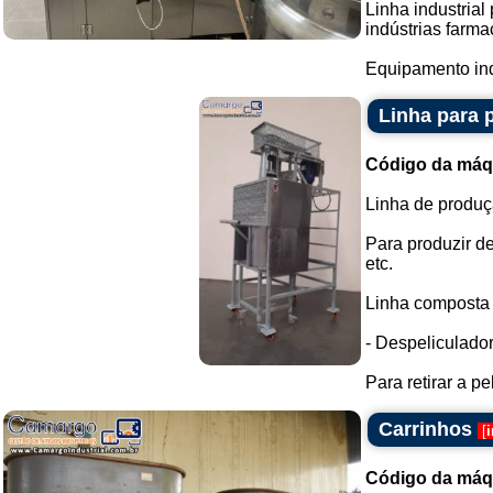
Linha industria
indústrias farma
Equipamento ind
Linha para 
Código da máq
Linha de produç
Para produzir 
etc.
Linha composta 
- Despeliculador
Para retirar a p
Carrinhos
[
Código da máq