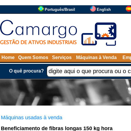
Português/Brasil
English
Home
Quem Somos
Serviços
Máquinas à Venda
Emp
O quê procura?
Máquinas usadas à venda
Beneficiamento de fibras longas 150 kg hora