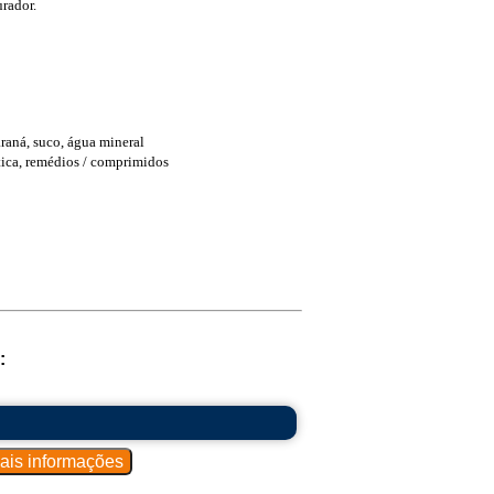
rador.
araná, suco, água mineral
tica, remédios / comprimidos
: