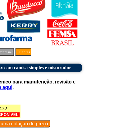
mpresa?
Clientes
x com camisa simples e misturador
cnico para manutenção, revisão e
e aqui
.
432
SPONÍVEL