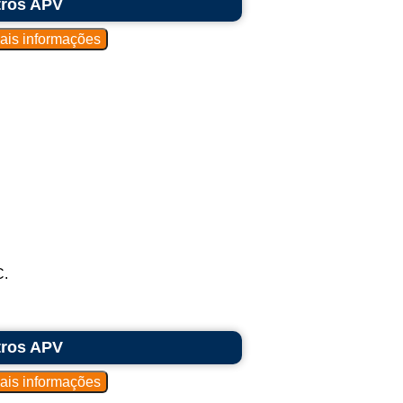
tros APV
C.
tros APV