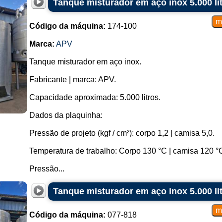
Tanque misturador em aço inox 5.000 li
Código da máquina:
174-100
Marca:
APV
Tanque misturador em aço inox.
Fabricante | marca: APV.
Capacidade aproximada: 5.000 litros.
Dados da plaquinha:
Pressão de projeto (kgf / cm²): corpo 1,2 | camisa 5,0.
Temperatura de trabalho: Corpo 130 °C | camisa 120 °
Pressão...
Tanque misturador em aço inox 5.000 li
Código da máquina:
077-818