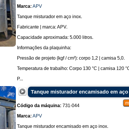
Marca:
APV
Tanque misturador em aço inox.
Fabricante | marca: APV.
Capacidade aproximada: 5.000 litros.
Informações da plaquinha:
Pressão de projeto (kgf / cm²): corpo 1,2 | camisa 5,0.
Temperatura de trabalho: Corpo 130 °C | camisa 120 °
P...
Tanque misturador encamisado em aço i
Código da máquina:
731-044
Marca:
APV
Tanque misturador encamisado em aço inox.