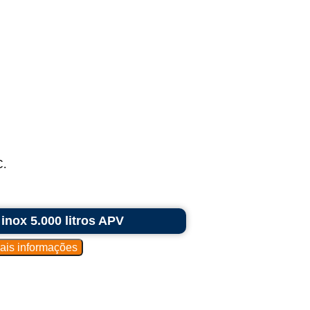
C.
nox 5.000 litros APV