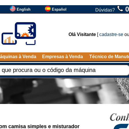
0
English
Español
Dúvidas?
Olá Visitante
[
cadastre-se
o
áquinas à Venda
Empresas à Venda
Técnico de Manu
om camisa simples e misturador