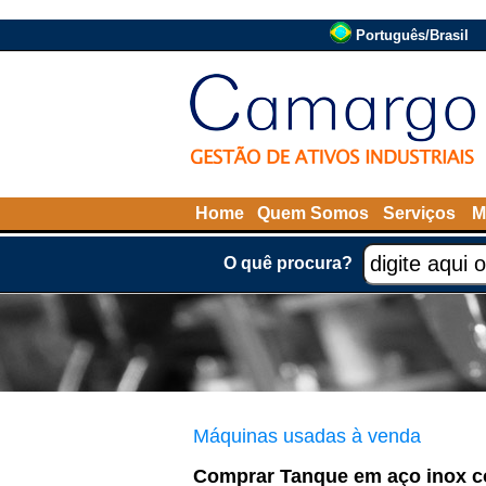
Português/Brasil
Home
Quem Somos
Serviços
M
O quê procura?
Máquinas usadas à venda
Comprar Tanque em aço inox c