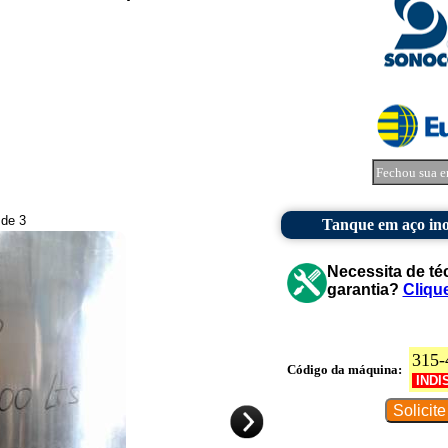
Fechou sua e
 de 3
Tanque em aço ino
Necessita de té
garantia?
Cliqu
315-
Código da máquina:
INDI