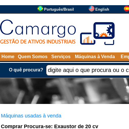
Português/Brasil
English
Home
Quem Somos
Serviços
Máquinas à Venda
Emp
O quê procura?
Máquinas usadas à venda
Comprar Procura-se: Exaustor de 20 cv