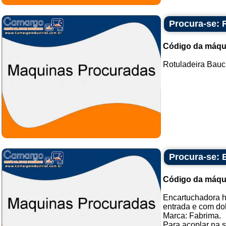
Procura-se:
Código da máqu
Rotuladeira Bauc
Procura-se: 
Código da máqu
Encartuchadora h
entrada e com do
Marca: Fabrima.
Para acoplar na s