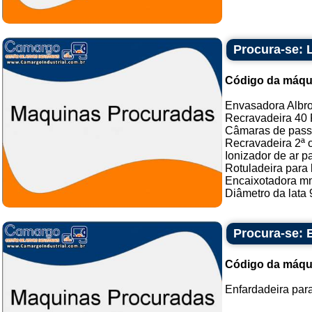
Procura-se: 
Código da máqu
Envasadora Albro
Recravadeira 40 
Câmaras de pas
Recravadeira 2ª 
Ionizador de ar p
Rotuladeira para 
Encaixotadora m
Diâmetro da lata 
Procura-se: 
Código da máqu
Enfardadeira para