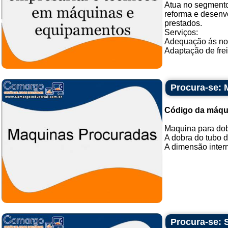
Atua no segmento
reforma e desenv
prestados.
Serviços:
Adequação ás n
Adaptação de frei
Procura-se: 
Código da máqu
Maquina para dob
A dobra do tubo d
A dimensão intern
Procura-se: 