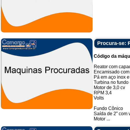
Procura-se: 
Código da máqu
Reator com capac
Encamisado com 
Pá em aço inox e
Turbina no fundo
Motor de 3,0 cv
RPM 3,4
Volts
Fundo Cônico
Saída de 2” com 
Motor ...