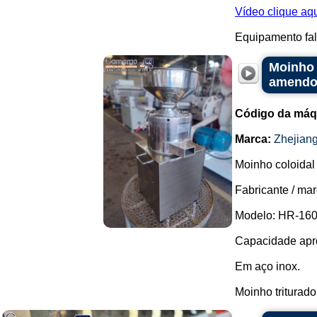
Vídeo clique aq
Equipamento falt
Moinho 
amendoi
Código da máq
Marca:
Zhejian
Moinho coloidal
Fabricante / mar
Modelo: HR-160
Capacidade apro
Em aço inox.
Moinho triturado