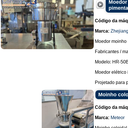
Moedor 
pimenta
Código da máq
Marca:
Zhejian
Moedor moinho 
Fabricantes / m
Modelo: HR-50B
Moedor elétrico i
Projetado para p
Moinho colo
Código da máq
Marca:
Meteor
Moinho coloidal