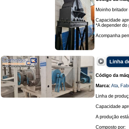
Moinho britador 
Capacidade apro
*A depender do p
Acompanha penei
Linha d
Código da máq
Marca:
Ata
,
Fab
Linha de produç
Capacidade apro
A produção está
Composto por: