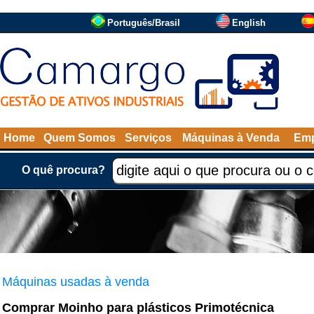
Português/Brasil
English
Home
Quem Somos
Serviços
Máquinas à Venda
Emp
O quê procura?
Máquinas usadas à venda
Comprar Moinho para plásticos Primotécnica