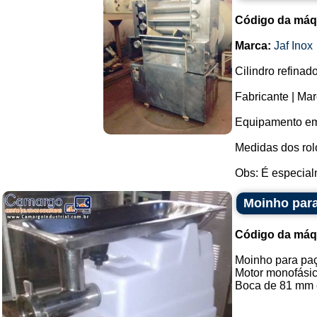
Código da máq
Marca:
Jaf Inox
Cilindro refinad
Fabricante | Mar
Equipamento em
Medidas dos rol
Obs: É especial
Moinho para
Código da máq
Moinho para paç
Motor monofásic
Boca de 81 mm e