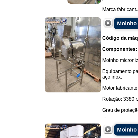
Marca fabricant..
Moinho 
Código da máq
Componentes:
Moinho microniz
Equipamento par
aço inox.
Motor fabricant
Rotação: 3380 r
Grau de proteção
...
Moinho 