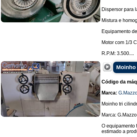
Dispersor para l
Mistura e homog
Equipamento de 
Motor com 1/3 C
R.P.M: 3.500....
Moinho 
Código da máq
Marca:
G.Mazzo
Moinho tri cilin
Marca: G.Mazzo
O equipamento f
estimado a prod