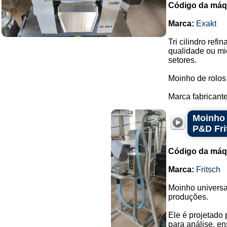
Código da máq
Marca:
Exakt
Tri cilindro ref
qualidade ou mic
setores.
Moinho de rolos 
Marca fabricante:
Moinho 
P&D Fri
Código da máq
Marca:
Fritsch
Moinho universa
produções.
Ele é projetado
para análise, e