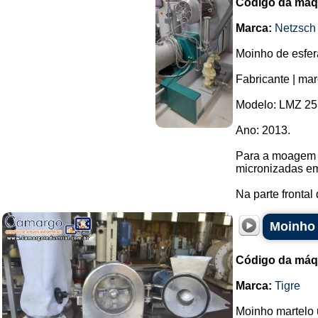
Código da máq
Marca:
Netzsch
Moinho de esfera
Fabricante | mar
Modelo: LMZ 25
Ano: 2013.
Para a moagem f
micronizadas em
Na parte frontal 
Moinho 
Código da máq
Marca:
Tigre
Moinho martelo u