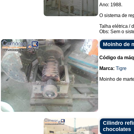
Ano: 1988.
O sistema de re
Talha elétrica /
Obs: Sem o sist
Moinho de m
Código da máq
Marca:
Tigre
Moinho de marte
Cilindro ref
chocolates