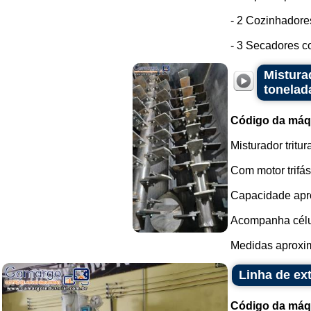
- 2 Cozinhadore
- 3 Secadores co
Mistura
tonelad
Código da máq
Misturador trit
Com motor trifás
Capacidade apro
Acompanha célu
Medidas aproxi
Linha de ex
Código da máq