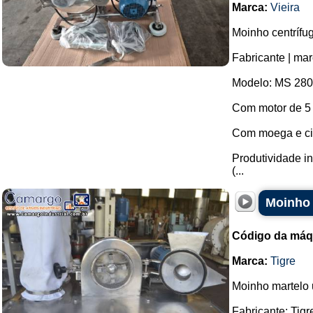
Marca:
Vieira
Moinho centrífu
Fabricante | mar
Modelo: MS 280
Com motor de 5
Com moega e cic
Produtividade i
(...
Moinho 
Código da máq
Marca:
Tigre
Moinho martelo u
Fabricante: Tigr