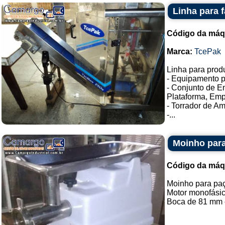
Linha para 
Código da máq
Marca:
TcePak
Linha para pro
- Equipamento p
- Conjunto de E
Plataforma, Emp
- Torrador de A
-...
Moinho para
Código da máq
Moinho para paç
Motor monofásic
Boca de 81 mm e