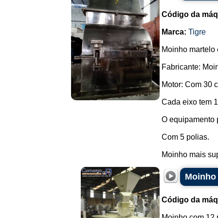
Código da máq
Marca:
Tigre
Moinho martelo e
Fabricante: Moi
Motor: Com 30 c
Cada eixo tem 12
O equipamento p
Com 5 polias.
Moinho mais sup
Moinho 
Código da máq
Moinho com 12 m