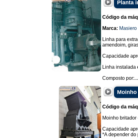
Planta 
Código da máq
Marca:
Masiero
Linha para extr
amendoim, giras
Capacidade apro
Linha instalada
Composto por:...
Moinho 
Código da máq
Moinho britador 
Capacidade apro
*A depender do p