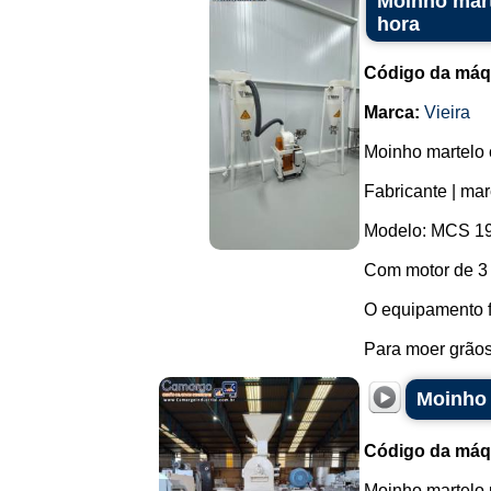
Moinho mart
hora
Código da máq
Marca:
Vieira
Moinho martelo 
Fabricante | mar
Modelo: MCS 19
Com motor de 3
O equipamento f
Para moer grãos,
Moinho 
Código da máq
Moinho martelo 