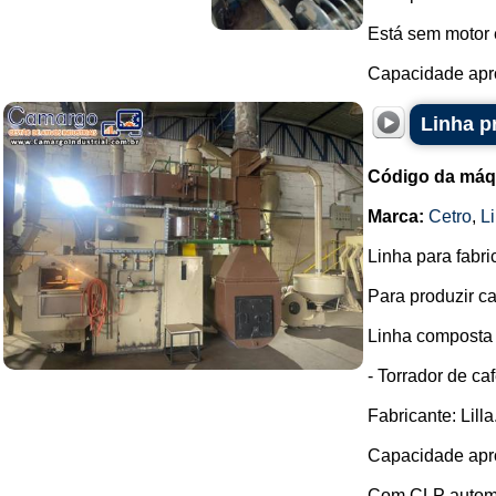
Está sem motor e
Capacidade apro
Linha p
Código da máq
Marca:
Cetro
,
Li
Linha para fabri
Para produzir ca
Linha composta 
- Torrador de caf
Fabricante: Lilla
Capacidade apro
Com CLP automá