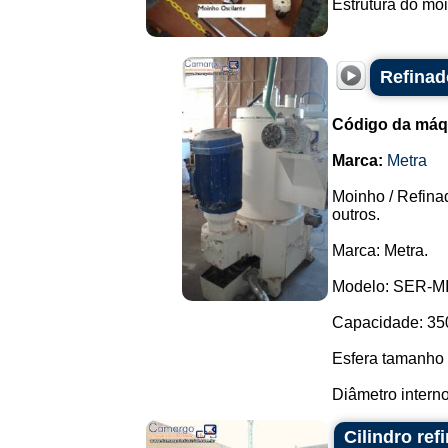
Estrutura do moi
Refinad
Código da máq
Marca:
Metra
Moinho / Refina
outros.
Marca: Metra.
Modelo: SER-MIL
Capacidade: 350 
Esfera tamanho 
Diâmetro interno:
Cilindro ref