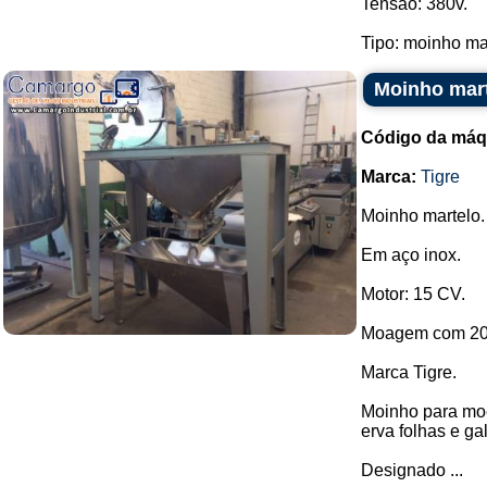
Tensão: 380v.
Tipo: moinho mar
Moinho mart
Código da máq
Marca:
Tigre
Moinho martelo.
Em aço inox.
Motor: 15 CV.
Moagem com 20 
Marca Tigre.
Moinho para moe
erva folhas e gal
Designado ...