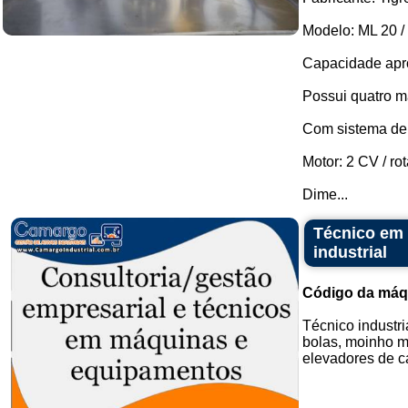
Modelo: ML 20 / 
Capacidade apro
Possui quatro m
Com sistema de f
Motor: 2 CV / r
Dime...
Técnico em 
industrial
Código da máq
Técnico industr
bolas, moinho ma
elevadores de can