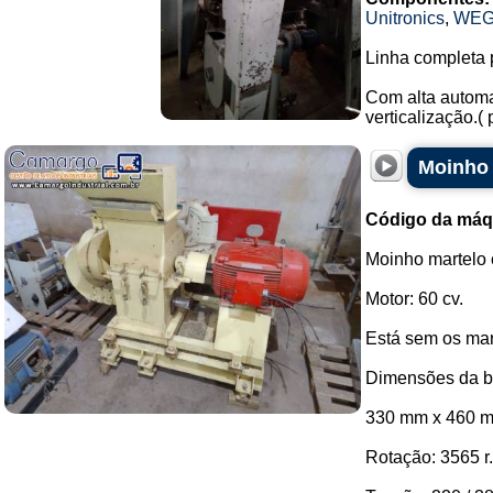
Unitronics
,
WE
Linha completa 
Com alta automa
verticalização.(
Moinho 
Código da máq
Moinho martelo 
Motor: 60 cv.
Está sem os mar
Dimensões da b
330 mm x 460 
Rotação: 3565 r