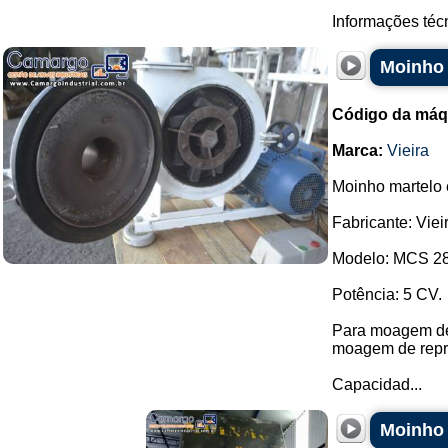
Informações técn
Moinho 
Código da máq
Marca:
Vieira
Moinho martelo 
Fabricante: Viei
Modelo: MCS 28
Potência: 5 CV.
Para moagem de 
moagem de repr
Capacidad...
Moinho 