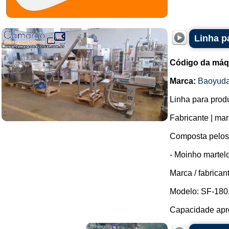
Linha p
Código da máq
Marca:
Baoyud
Linha para prod
Fabricante | ma
Composta pelos
- Moinho martel
Marca / fabrican
Modelo: SF-180
Capacidade apro