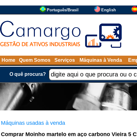
Português/Brasil
English
Home
Quem Somos
Serviços
Máquinas à Venda
Emp
O quê procura?
Máquinas usadas à venda
Comprar Moinho martelo em aço carbono Vieira 5 