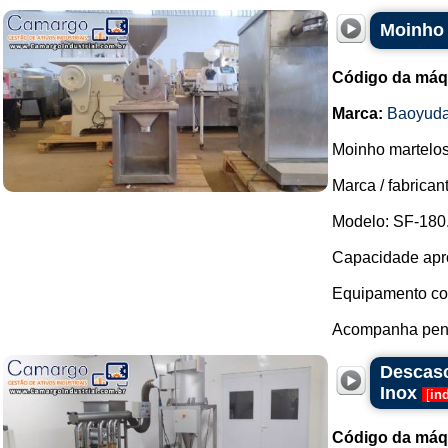
Moinho 
Código da máq
Marca:
Baoyud
Moinho martelos
Marca / fabrican
Modelo: SF-180
Capacidade apro
Equipamento com
Acompanha pene
Descasc
Inox
[
in
Código da máq