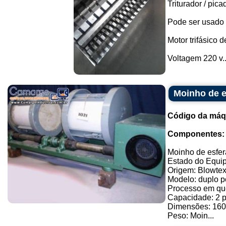
Triturador / pic
Pode ser usado 
Motor trifásico d
Voltagem 220 v..
Moinho de e
Código da máq
Componentes:
Moinho de esfer
Estado do Equip
Origem: Blowte
Modelo: duplo p
Processo em que 
Capacidade: 2 p
Dimensões: 160
Peso: Moin...