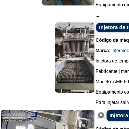
Equipamento em
...
Injetora de
Código da máq
Marca:
Intermec
Injetora de tem
Fabricante | mar
Modelo: AMF 60
Equipamento es
Para injetar sa
Injetor