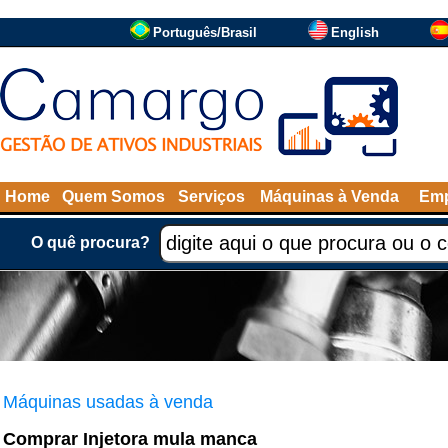
Português/Brasil
English
Home
Quem Somos
Serviços
Máquinas à Venda
Emp
O quê procura?
Máquinas usadas à venda
Comprar Injetora mula manca