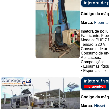
Injetora de 
Código da máq
Marca:
Fiberma
Injetora de poli
Fabricante: Fib
Modelo: PUF 7 
Tensão: 220 V.
Consumo de ar: 
Consumo de ener
Aplicações:
Composição:
• Espumas rígid
• Espumas flex..
Injetora / 
[
indisponível
]
Código da máq
Marca:
Nissei