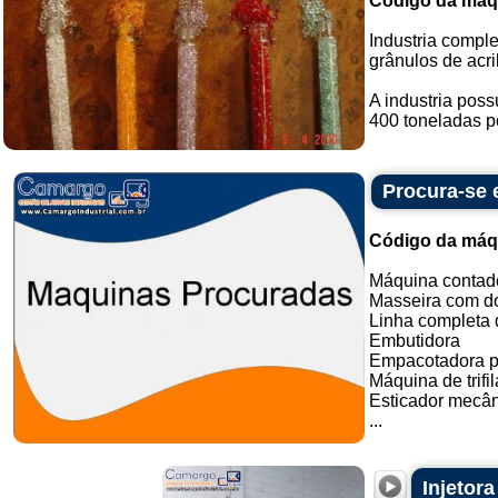
Código da máq
Industria comple
grânulos de acril
A industria pos
400 toneladas po
Procura-se
Código da máq
Máquina contado
Masseira com do
Linha completa d
Embutidora
Empacotadora p
Máquina de trifil
Esticador mecân
...
Injetor