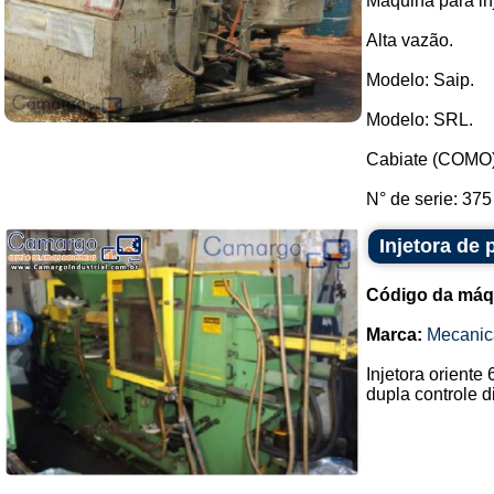
Maquina para inj
Alta vazão.
Modelo: Saip.
Modelo: SRL.
Cabiate (COMO
N° de serie: 375 
Injetora de 
Código da máq
Marca:
Mecanic
Injetora orient
dupla controle dig