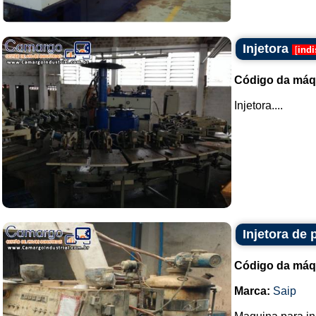
Injetora
[
indi
Código da máq
Injetora....
Injetora de
Código da máq
Marca:
Saip