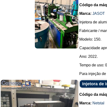
Código da máq
Marca:
JASOT
Injetora de alum
Fabricante / mar
Modelo: 150.
Capacidade apro
Ano: 2022.
Tempo de uso: 
Para injeção de 
Injetora de 
Código da máq
Marca:
Netstal