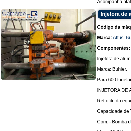
Acompanha plata
Injetora de
Código da máq
Marca:
Altus
,
Bu
Componentes:
Injetora de alum
Marca: Buhler.
Para 600 tonela
INJETORA DE 
Retrofite do eq
Capacidade de 
Com: - Bomba du