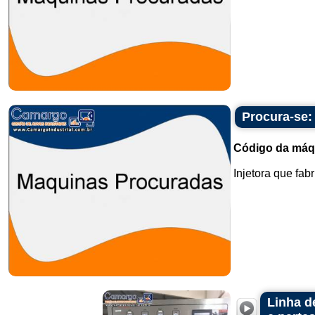
Procura-se: 
Código da máq
Injetora que fab
Linha d