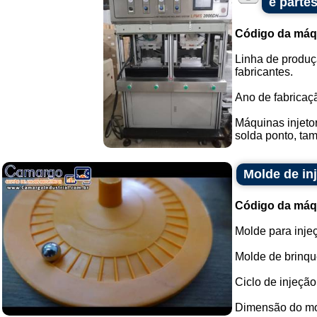
e partes
Código da máq
Linha de produçã
fabricantes.
Ano de fabricaç
Máquinas injetor
solda ponto, tam
Molde de in
Código da máq
Molde para injeç
Molde de brinque
Ciclo de injeçã
Dimensão do mo