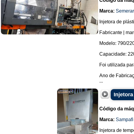
Código da máq
Marca:
Semera
Injetora de plást
Fabricante | m
Modelo: 790/220
Capacidade: 22
Foi utilizada pa
Ano de Fabricaç
...
Injetor
Código da máq
Marca:
Sampafi
Injetora de tem