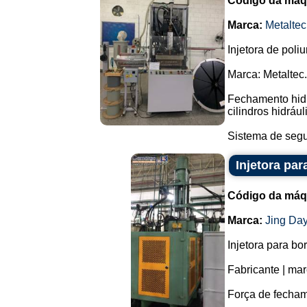
Código da máq
Marca:
Metaltec
Injetora de poli
Marca: Metaltec.
Fechamento hidrá
cilindros hidrául
Sistema de segu
Injetora par
Código da máq
Marca:
Jing Da
Injetora para bor
Fabricante | ma
Força de fecham