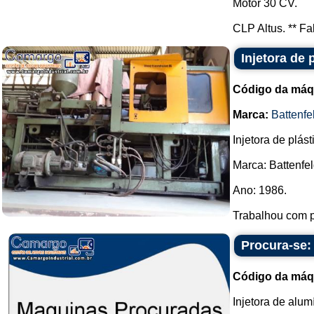
Motor 30 CV.
CLP Altus. ** Fal
Injetora de 
Código da máq
Marca:
Battenfe
Injetora de plást
Marca: Battenfel
Ano: 1986.
Trabalhou com po
Procura-se:
Código da máq
Injetora de alum