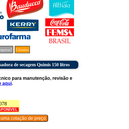
mpresa?
Clientes
sadora de secagem Quimis 150 litros
cnico para manutenção, revisão e
e aqui
.
078
SPONÍVEL