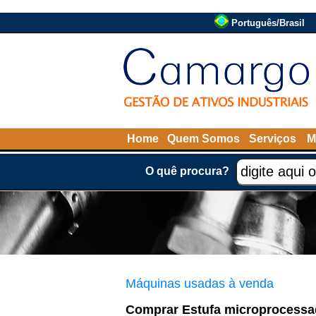
Português/Brasil
Home
Quem Somos
Serviços
M
O quê procura?
Máquinas usadas à venda
Comprar Estufa microprocessad