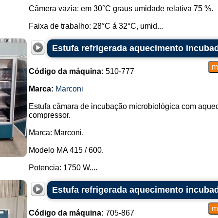
Câmera vazia: em 30°C graus umidade relativa 75 %.
Faixa de trabalho: 28°C á 32°C, umid...
Estufa refrigerada aquecimento incuba
Código da máquina:
510-777
Marca:
Marconi
Estufa câmara de incubação microbiológica com aquec
compressor.
Marca: Marconi.
Modelo MA 415 / 600.
Potencia: 1750 W....
Estufa refrigerada aquecimento incuba
Código da máquina:
705-867