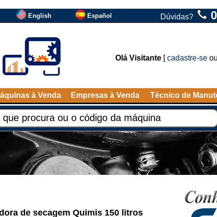
0
English
Español
Dúvidas?
Olá Visitante
[
cadastre-se
o
áquinas à Venda
Empresas à Venda
Técnico de Manu
ora de secagem Quimis 150 litros