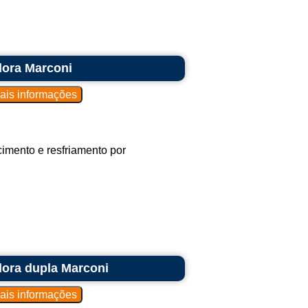
dora Marconi
imento e resfriamento por
dora dupla Marconi