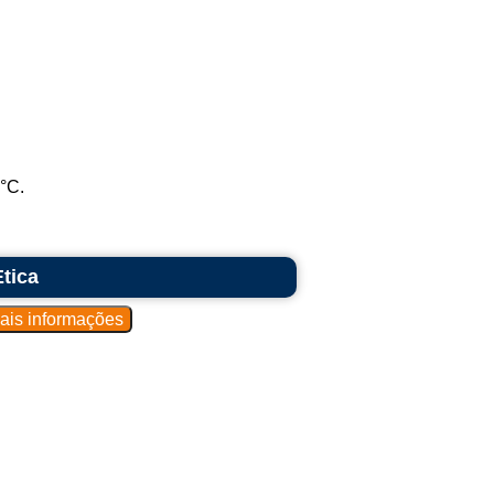
5°C.
Ètica