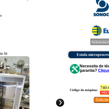
as
Fechou sua e
 de 56
Estufa microproces
Necessita de té
garantia?
Cliqu
740-
Código da máquina:
INDI