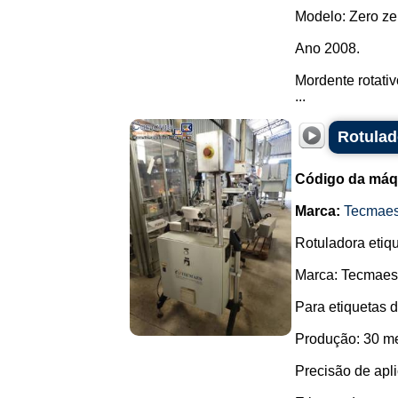
Modelo: Zero ze
Ano 2008.
Mordente rotati
...
Rotulad
Código da máq
Marca:
Tecmae
Rotuladora etiq
Marca: Tecmaes
Para etiquetas 
Produção: 30 me
Precisão de apl