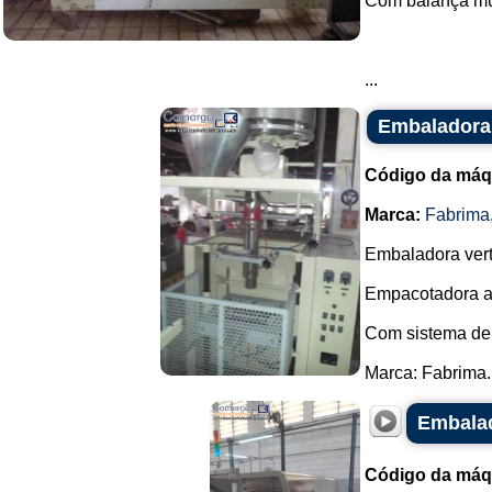
Com balança mult
...
Embaladora 
Código da máq
Marca:
Fabrima
Embaladora verti
Empacotadora a
Com sistema de v
Marca: Fabrima..
Embalad
Código da máq