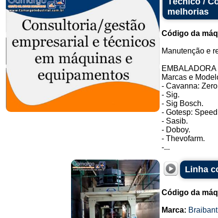
Técnico / C
melhorias
Código da máq
Manutenção e r
EMBALADORA 
Marcas e Model
- Cavanna: Zero
- Sig.
- Sig Bosch.
- Gotesp: Speed
- Sasib.
- Doboy.
- Thevofarm.
-...
Linha c
Código da máq
Marca:
Braibant