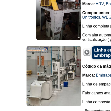
Marca:
ARV
,
Bo
Componentes:
Unitronics
,
WE
Linha completa 
Com alta automa
verticalização.(
Linha e
Embrap
Código da máq
Marca:
Embrap
Linha de empaco
Fabricantes /ma
Linha composta 
- Empacotadora