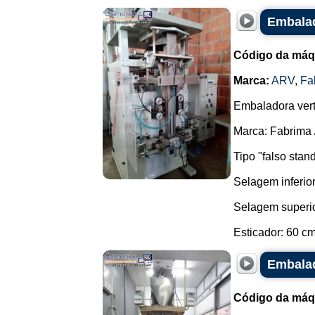
Embalad
Código da máq
Marca:
ARV
,
Fa
Embaladora vert
Marca: Fabrima 
Tipo "falso stan
Selagem inferior
Selagem superio
Esticador: 60 cm.
Embalad
Código da máq