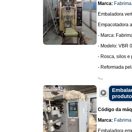
Marca:
Fabrima
Embaladora verti
Empacotadora a
- Marca: Fabrim
- Modelo: VBR 0
- Rosca, silos e
- Reformada pe
-...
Embalad
produto
Código da máq
Marca:
Fabrima
Embaladora empa