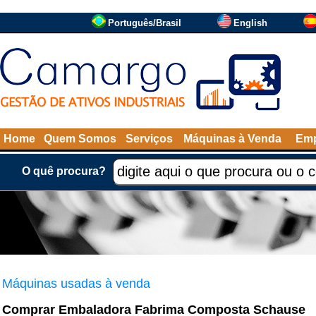
Português/Brasil
English
Home
Quem Somos
Serviços
Máquinas à Venda
Emp
O quê procura?
Máquinas usadas à venda
Comprar Embaladora Fabrima Composta Schause