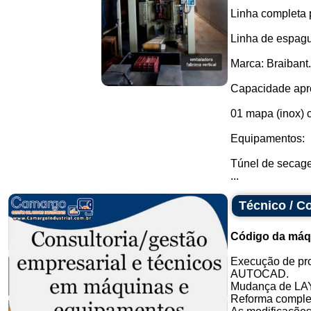
Linha completa 
Linha de espagu
Marca: Braibant.
Capacidade apro
01 mapa (inox) 
Equipamentos:
Túnel de secag
...
Técnico / C
Código da máq
Execução de pro
AUTOCAD.
Mudança de LA
Reforma completa